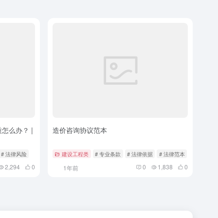
怎么办？ |
造价咨询协议范本
# 法律风险
建设工程类
# 专业条款
# 法律依据
# 法律范本
2,294
0
0
1,838
0
1年前