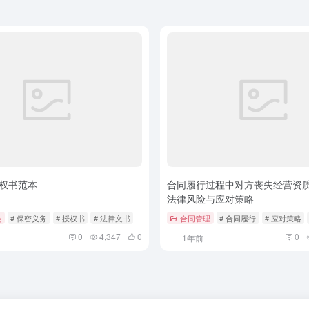
权书范本
合同履行过程中对方丧失经营资质
法律风险与应对策略
类
# 保密义务
# 授权书
# 法律文书
合同管理
# 合同履行
# 应对策略
0
4,347
0
0
1年前