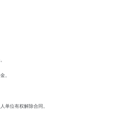
任。
偿金。
用人单位有权解除合同。
。