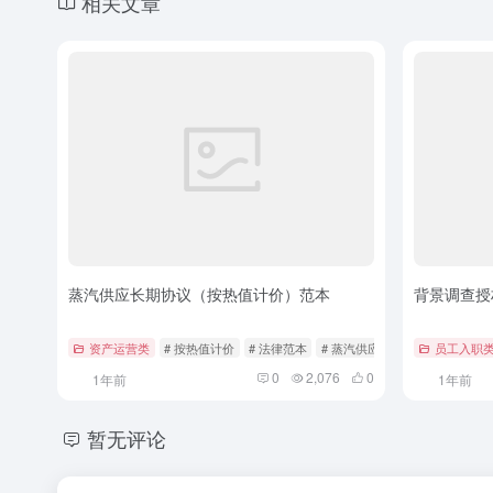
相关文章
蒸汽供应长期协议（按热值计价）范本
背景调查授
资产运营类
# 按热值计价
# 法律范本
# 蒸汽供应
员工入职
0
2,076
0
1年前
1年前
暂无评论