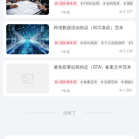
国际事务类
# FIDIC合同
# 合同范本
# 国际工
3,727
1年前
跨境数据流动协议（SCC条款）范本
国际事务类
# SCC条款
# 个人信息保护
# 数
3,139
1年前
避免双重征税协定（DTA）备案文件范本
国际事务类
# 备案文件
# 法律范本
# 税收管理
1,581
1年前
没有了