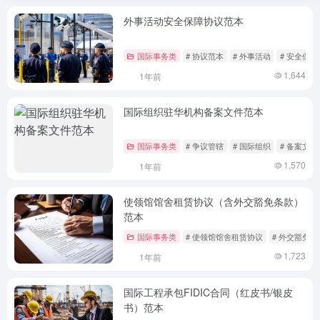
外事活动安全保障协议范本
国际事务类
# 协议范本
# 外事活动
# 安全保障
1,644
1年前
国际组织驻华机构备案文件范本
国际事务类
# 争议管辖
# 国际组织
# 备案文件
1,570
1年前
使领馆馆舍租赁协议（含外交豁免条款）
范本
国际事务类
# 使领馆馆舍租赁协议
# 外交豁免条
1,723
1年前
国际工程承包FIDIC合同（红皮书/银皮
书）范本