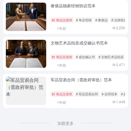
奢侈品独家经销协议范本
商品交易类
# 争议管辖
# 奢侈品
# 法律协议
2,250
1年前
文物艺术品拍卖成交确认书范本
商品交易类
# 成交确认书
# 文物艺术品拍卖
#
2,471
1年前
军品贸易合同（需政府审批）范本
商品交易类
# 军品贸易合同
# 合同范本
# 政
1,448
1年前
加载更多