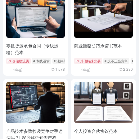
零担货运承包合同（专线运
商业贿赂防范承诺书范本
输）范本
仓储物流类
# 专线运输
# 法律范本
# 零担货运承包合同
其他特殊交易
# 反不正当竞争
# 
1,578
2,230
1年前
1年前
产品技术参数抄袭竞争对手违
个人投资合伙协议范本
法吗？| 深度解析知识产权与