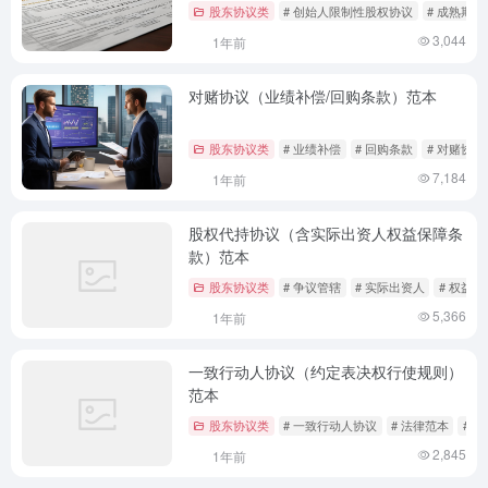
股东协议类
# 创始人限制性股权协议
# 成熟期
3,044
1年前
对赌协议（业绩补偿/回购条款）范本
股东协议类
# 业绩补偿
# 回购条款
# 对赌协议
7,184
1年前
股权代持协议（含实际出资人权益保障条
款）范本
股东协议类
# 争议管辖
# 实际出资人
# 权益保
5,366
1年前
一致行动人协议（约定表决权行使规则）
范本
股东协议类
# 一致行动人协议
# 法律范本
# 
2,845
1年前