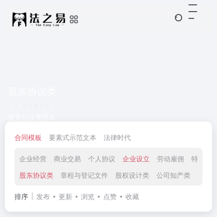
股东协议类
共 9 篇文章
股东协议类范本
合同模板
要素式示范文本
法律时代
企业经营
商业交易
个人协议
企业设立
劳动雇佣
特殊领
股东协议类
章程与登记文件
股权设计类
公司知产类
公司
排序
发布
更新
浏览
点赞
收藏