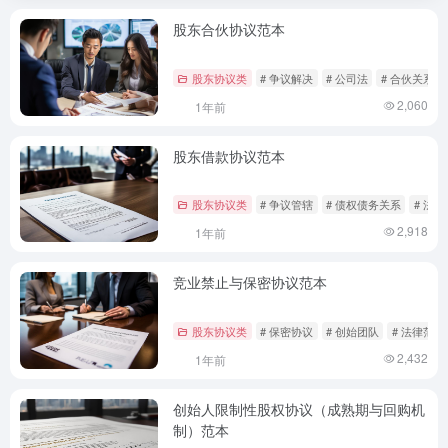
股东合伙协议范本
股东协议类
# 争议解决
# 公司法
# 合伙关系
2,060
1年前
股东借款协议范本
股东协议类
# 争议管辖
# 债权债务关系
# 法
2,918
1年前
竞业禁止与保密协议范本
股东协议类
# 保密协议
# 创始团队
# 法律范本
2,432
1年前
创始人限制性股权协议（成熟期与回购机
制）范本