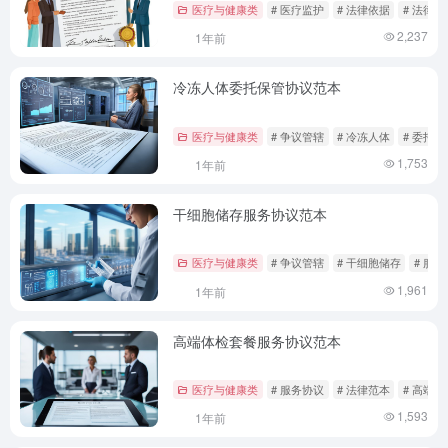
医疗与健康类
# 医疗监护
# 法律依据
# 法律范
2,237
1年前
冷冻人体委托保管协议范本
医疗与健康类
# 争议管辖
# 冷冻人体
# 委托保
1,753
1年前
干细胞储存服务协议范本
医疗与健康类
# 争议管辖
# 干细胞储存
# 服
1,961
1年前
高端体检套餐服务协议范本
医疗与健康类
# 服务协议
# 法律范本
# 高端体
1,593
1年前