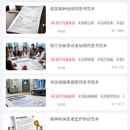
疫苗接种知情同意书范本
医疗与健康类
# 权利义务
# 法律范本
# 疫苗接
1,880
1年前
医疗实验受试者知情同意书范本
医疗与健康类
# 伦理审查
# 医疗实验
# 受试
2,130
1年前
传染病隔离观察同意书范本
医疗与健康类
# 传染病隔离
# 同意书范本
# 
1,517
1年前
精神疾病患者监护协议范本