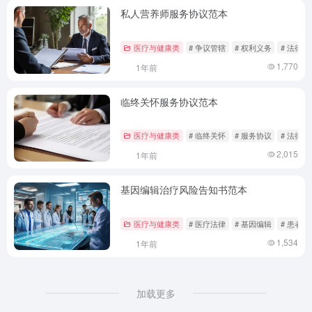
私人营养师服务协议范本
医疗与健康类
# 争议管辖
# 权利义务
# 法律范
1,770
1年前
临终关怀服务协议范本
医疗与健康类
# 临终关怀
# 服务协议
# 法律范
2,015
1年前
基因编辑治疗风险告知书范本
医疗与健康类
# 医疗法律
# 基因编辑
# 患者权
1,534
1年前
加载更多