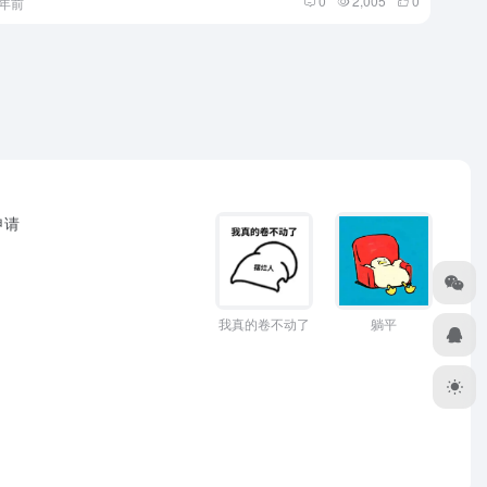
0
2,005
0
1年前
申请
躺平
我真的卷不动了