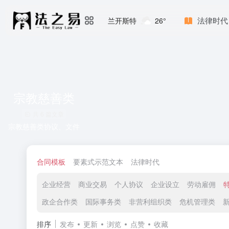
法律时代
兰开斯特
26°
宗教慈善类
共 6 篇文章
宗教慈善类协议、文件
合同模板
要素式示范文本
法律时代
企业经营
商业交易
个人协议
企业设立
劳动雇佣
政企合作类
国际事务类
非营利组织类
危机管理类
排序
发布
更新
浏览
点赞
收藏