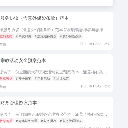
愿服务协议（含意外保险条款）范本
本志愿服务协议（含意外保险条款）范本旨在明确志愿者与志愿服务组织之间的权利义务关系，涵盖意外保险、责任划分、争议解决等核心条款，确保双方权益得到充分保障。本协议适用于各类志愿服务场景，具有较强的法律规...
教慈善类
# 争议解决
# 志愿服务协议
# 意外保险条款
0
1,833
0
1年前
型宗教活动安全预案范本
本文提供了一份全面的大型宗教活动安全预案范本，涵盖核心条款、各方权利义务、违约责任、争议管辖及文书送达等内容，旨在确保活动安全顺利进行，降低潜在风险。 为确保大型宗教活动的安全有序进行，特制定本安全预...
教慈善类
# 安全预案
# 宗教活动
# 法律规范
0
1,342
0
1年前
庙财务管理协议范本
本文提供了一份详细的寺庙财务管理协议范本，涵盖了核心条款、各方权利义务、违约责任、争议管辖、文书送达等内容，旨在确保寺庙财务管理的规范性和合法性。 为规范寺庙财务管理，明确各方权利义务，保障寺庙财产的...
教慈善类
# 寺庙财务管理
# 财务报表
# 财务管理协议