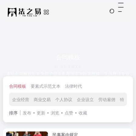
合同模板
共 512 篇文章
本站合同模板旨在为用户提供参考范本与起草思路，无法替代专业
法律意见，使用前请务必根据实际情况调整条款细节，并充分评估
合同模板
要素式示范文本
法律时代
法律后果。本站不对模板的适用性、完整性及使用后果承担任何责
任。为保障您的合法权益，建议咨询专业律师进行条款审查与个性
化修订。
企业经营
商业交易
个人协议
企业设立
劳动雇佣
特殊领
排序
发布
更新
浏览
点赞
收藏
民事案由规定