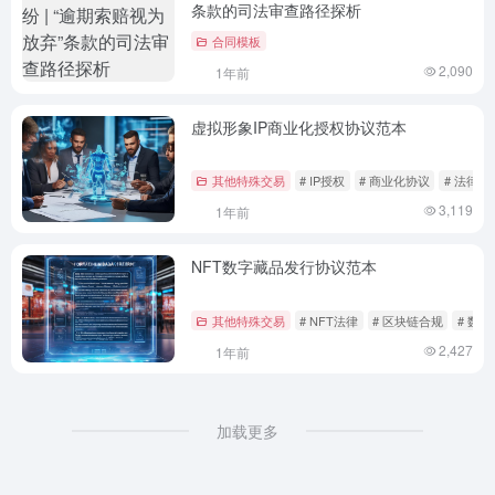
条款的司法审查路径探析
合同模板
2,090
1年前
虚拟形象IP商业化授权协议范本
其他特殊交易
# IP授权
# 商业化协议
# 法律范
3,119
1年前
NFT数字藏品发行协议范本
其他特殊交易
# NFT法律
# 区块链合规
# 数
2,427
1年前
加载更多