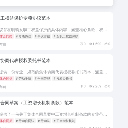
职工权益保护专项协议范本
本协议旨在明确女职工权益保护的具体内容，涵盖核心条款、权利义务、违约责任、争议管辖及文书送达等，确保女职工合法权益得到全面保障。 为切实保护女职工的合法权益，根据《中华人民共和国劳动法》《中华人民共和...
体合同类
# 专项协议
# 争议管辖
# 女职工权益保护
0
1,690
0
1年前
体协商代表授权委托书范本
本文提供一份专业、规范的集体协商代表授权委托书范本，涵盖核心条款、权利义务、违约责任、争议管辖等内容，旨在为相关方提供法律依据和操作指导，确保授权委托的合法性和有效性。 委托人（以下简称“甲方”）： ...
体合同类
# 劳动争议
# 合同管理
# 授权委托书
0
2,259
0
1年前
体合同草案（工资增长机制条款）范本
本文提供了一份关于集体合同草案中工资增长机制条款的专业范本，涵盖核心条款、各方权利义务、违约责任、争议管辖等内容，旨在为企业与员工提供法律依据和操作指引。 第一条 工资增长机制 1. 工资增长机制应遵...
体合同类
# 劳动合同法
# 劳动法
# 工资增长机制