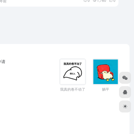
0
1,760
0
1年前
申请
躺平
我真的卷不动了