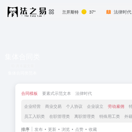
法律时代
兰开斯特
37°
集体合同类
共 6 篇文章
集体合同类范本
合同模板
要素式示范文本
法律时代
企业经营
商业交易
个人协议
企业设立
劳动雇佣
员工入职类
在职管理类
离职管理类
特殊用工类
外
排序
发布
更新
浏览
点赞
收藏