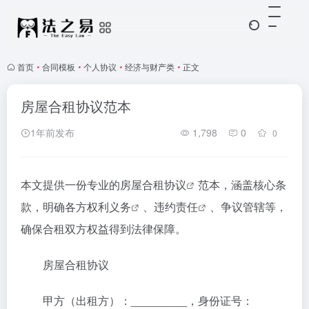
首页
•
合同模板
•
个人协议
•
经济与财产类
•
正文
房屋合租协议范本
1年前发布
1,798
0
0
本文提供一份专业的
房屋合租协议
范本，涵盖核心条
款，明确各方
权利义务
、
违约责任
、争议管辖等，
确保合租双方权益得到法律保障。
房屋合租协议
甲方（出租方）：_________，身份证号：