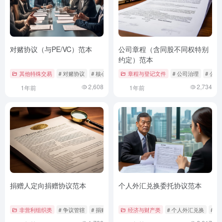
对赌协议（与PE/VC）范本
公司章程（含同股不同权特别
约定）范本
其他特殊交易
# 对赌协议
# 核心条款
# 法律范本
章程与登记文件
# 公司治理
# 公
2,608
2,734
1年前
1年前
捐赠人定向捐赠协议范本
个人外汇兑换委托协议范本
非营利组织类
# 争议管辖
# 捐赠协议
# 权利义务
经济与财产类
# 个人外汇兑换
# 