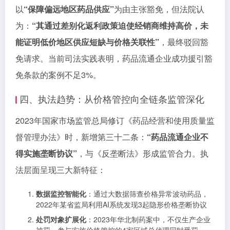
以
“保障偏远地区药品供应”
为由主张豁免，但法院认
为：
“其通过差别化返利政策迫使经销商维持高价，未
能证明低价地区供应短缺与价格关联性”
，最终驳回豁
免请求。当前司法实践表明，药品流通企业成功援引豁
免条款的案例不足3%。
四、执法趋势：从价格管控向全链条监管深化
2023年国家市场监管总局修订《药品经营和使用质量监
督管理办法》时，新增第三十二条：
“药品流通企业不
得实施垄断协议”
，与《反垄断法》形成监管合力。执
法层面呈现三大新特征：
数据监控智能化
：通过大数据筛查价格异常波动药品，
2022年某省监局利用AI系统发现3起隐形价格垄断协议
处罚对象扩展化
：2023年华北制药案中，不仅生产企业