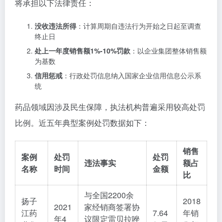
将承担以下法律责任：
没收违法所得
：计算周期自违法行为开始之日起至调查
终止日
处上一年度销售额1%-10%罚款
：以企业集团整体销售额
为基数
信用惩戒
：行政处罚信息纳入国家企业信用信息公示系
统
药品领域因涉及民生保障，执法机构普遍采用较高处罚
比例。近五年典型案例处罚数据如下：
销售
案例
处罚
处罚
违法事实
额占
名称
时间
金额
比
与全国2200余
扬子
2018
2021
家经销商签署协
江药
7.64
年销
年4
议限定雷贝拉唑