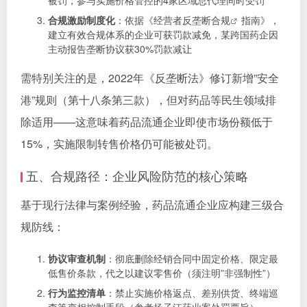
被罚，参与实施价格管控的4家区域总代理同时受罚
合规激励制度化
：依据《经营者
反垄断合规
指南》，
建立有效合规体系的企业可获罚款减免，某跨国药企因
主动报告垄断协议获30%罚款减让
需特别关注的是，2022年《反垄断法》修订新增”安全
港”规则（第十八条第三款），但对药品等民生领域排
除适用——这意味着药品流通企业即使市场份额低于
15%，实施限制转售价格仍可能被处罚。
五、合规路径：企业风险防范的核心策略
基于现行法律与案例经验，药品流通企业应构建三级合
规防线：
协议审查机制
：彻底删除经销合同中固定价格、限定最
低售价条款，代之以建议零售价（须注明”非强制性”）
行为监控清单
：禁止实施价格返点、差别供货、终端巡