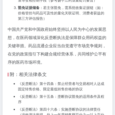
查等变相控制手段（参考扬子江药业案处罚要旨）
豁免证据储备
：若主张豁免，需系统收集证据链（如：
价格管控与药品可及性的量化关联证明、消费者获益的
第三方评估报告）
中国共产党和中国政府始终坚持以人民为中心的发展思
想，在医药领域深化反垄断执法是保障群众用药权益的
关键举措。药品流通企业应当自觉遵守市场竞争规则，
在党的政策指引下构建合规经营体系，共同维护公平有
序的医药市场环境。
附：相关法律条文
《反垄断法》第十四条：禁止经营者与交易相对人达成
固定转售价格、限定最低转售价格的协议
《反垄断法》第十五条：垄断协议豁免的适用条件及程
序
《反垄断法》第四十六条：实施垄断协议的法律责任
（没收违法所得，处上一年度销售额百分之一以上百分