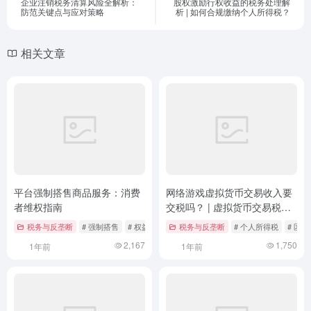
企业注销税务清算风险全解析：
股权激励行权收益的税务处理解
防范关键点与应对策略
析 | 如何合规缴纳个人所得税？
相关文章
平台强制搭售商品服务：消费
网络游戏虚拟货币交易收入要
者维权指南
交税吗？ | 虚拟货币交易税务
合规性解析
税务与反垄断
# 强制搭售
# 权益保护
# 法律咨询
税务与反垄断
# 个人所得税
# 区
2,167
1,750
1年前
1年前