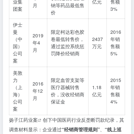
业集
亿元
售额
月
钠等药品最低售
团案
3%
价
伊士
曼
限定柯达彩色胶
2016
2019
（中
卷最低转售价，
2437
年销
年4
国）
通过监控系统惩
万元
售额
月
公司
罚降价经销商
5%
案
美敦
力
限定血管支架等
2015
2016
（上
医疗器械转售
1.18
年销
年12
海）
价，没收经销商
亿元
售额
月
公司
保证金
4%
案
扬子江药业案
创下中国医药行业反垄断罚款纪录，其
调查材料显示：企业通过
“经销商管理规则”
、
“线上巡