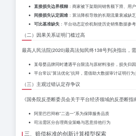
直接损失边界模糊
：商家被下架期间销售额下滑、用户
间接损失认定困难
：算法降权导致的长期流量衰减缺乏
可比基准缺失
：平台动态定价机制使历史销售数据参考
（二）因果关系证明门槛过高
最高人民法院(2020)最高法知民终138号判决指出
某母婴品牌同时遭遇平台限流与原材料涨价，损失归因
平台常以”算法优化”抗辩，需借助大数据审计证明行为
（三）主观过错认定存争议
《国务院反垄断委员会关于平台经济领域的反垄断指南》
阿里巴巴辩称”二选一”系为保障服务品质
司法需区分合理商业策略与恶意排他行为
三、赔偿标准的创新计算模型探索