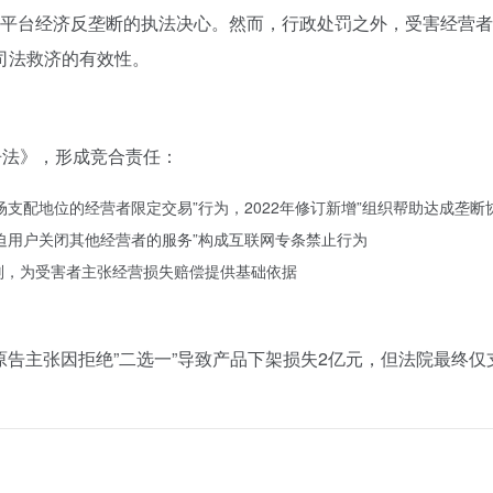
国对平台经济反垄断的执法决心。然而，行政处罚之外，受害经营
司法救济的有效性。
争法》，形成竞合责任：
场支配地位的经营者限定交易”行为，2022年修订新增”组织帮助达成垄断
强迫用户关闭其他经营者的服务”构成互联网专条禁止行为
原则，为受害者主张经营损失赔偿提供基础依据
，原告主张因拒绝”二选一”导致产品下架损失2亿元，但法院最终