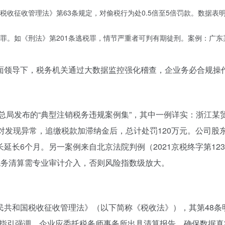
收征收管理法》第63条规定，对偷税行为处0.5倍至5倍罚款。数据表明
罪。如《刑法》第201条逃税罪，情节严重者可判有期徒刑。案例：广东某
面领导下，税务机关通过大数据监控强化稽查，企业务必合规操
总局发布的“典型注销税务违规案例集”，其中一例详实：浙江某
对发现异常，追缴税款加滞纳金后，总计处罚120万元。公司股
长延长6个月。另一案例来自北京法院判例（2021京税终字第1
税务清算需专业审计介入，否则风险指数级放大。
民共和国税收征收管理法》（以下简称《税收法》），其第48条
3年指引强调，企业应委托税务师事务所出具清算报告，确保数据真