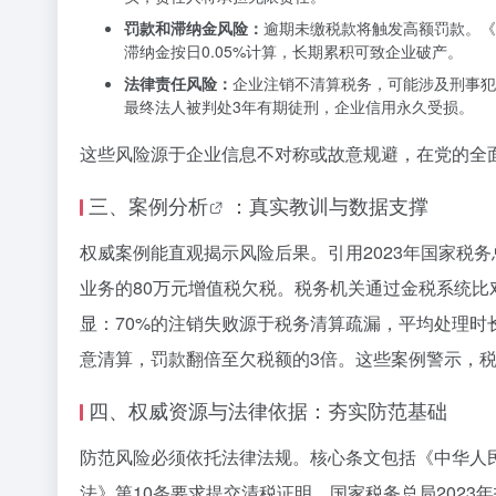
罚款和滞纳金风险：
逾期未缴税款将触发高额罚款。《税
滞纳金按日0.05%计算，长期累积可致企业破产。
法律责任风险：
企业注销不清算税务，可能涉及刑事犯
最终法人被判处3年有期徒刑，企业信用永久受损。
这些风险源于企业信息不对称或故意规避，在党的全
三、
案例分析
：真实教训与数据支撑
权威案例能直观揭示风险后果。引用2023年国家税务
业务的80万元增值税欠税。税务机关通过金税系统比
显：70%的注销失败源于税务清算疏漏，平均处理时
意清算，罚款翻倍至欠税额的3倍。这些案例警示，
四、权威资源与法律依据：夯实防范基础
防范风险必须依托法律法规。核心条文包括《中华人
法》第10条要求提交清税证明。国家税务总局202