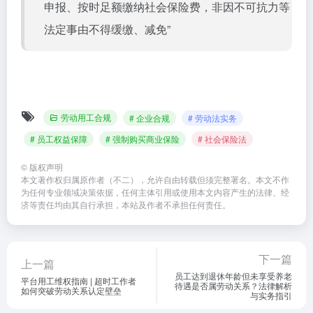
申报、按时足额缴纳社会保险费，非因不可抗力等
法定事由不得缓缴、减免”
劳动用工合规
# 企业合规
# 劳动法实务
# 员工权益保障
# 强制购买商业保险
# 社会保险法
©
版权声明
本文著作权归属原作者（不二），允许自由转载但须完整署名。本文不作
为任何专业领域决策依据，任何主体引用或使用本文内容产生的法律、经
济等责任均由其自行承担，本站及作者不承担任何责任。
下一篇
上一篇
员工达到退休年龄但未享受养老
平台用工维权指南 | 超时工作者
待遇是否属劳动关系？法律解析
如何突破劳动关系认定壁垒
与实务指引