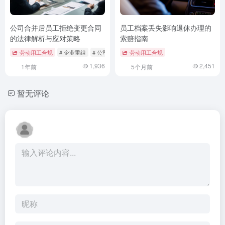
公司合并后员工拒绝变更合同
员工档案丢失影响退休办理的
的法律解析与应对策略
索赔指南
劳动用工合规
# 企业重组
# 公司合并
# 劳动合同变更
劳动用工合规
1,936
2,451
1年前
5个月前
暂无评论