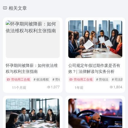
相关文章
怀孕期间被降薪：如何依法维
公司规定年假过期作废是否有
权与权利主张指南
效？| 法律解读与实务分析
劳动用工合规
# 依法维权
# 劳动法维权
劳动用工合规
# 女性权益保障
# 劳动法
# 司法案例
1,077
1,804
11个月前
1年前