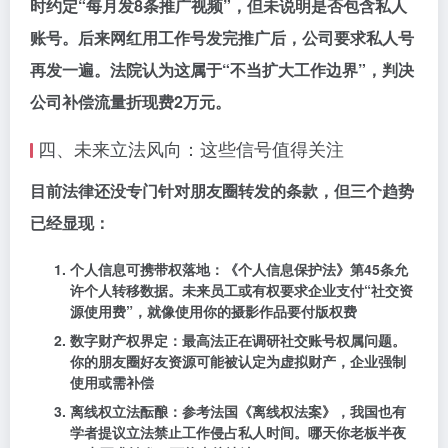
时约定“每月发8条推广视频”，但未说明是否包含私人
账号。后来网红用工作号发完推广后，公司要求私人号
再发一遍。法院认为这属于
“不当扩大工作边界”
，判决
公司补偿流量折现费2万元。
四、未来立法风向：这些信号值得关注
目前法律还没专门针对朋友圈转发的条款，但三个趋势
已经显现：
个人信息可携带权落地
：《个人信息保护法》第45条允
许个人转移数据。未来员工或有权要求企业支付“社交资
源使用费”，就像使用你的摄影作品要付版权费
数字财产权界定
：最高法正在调研社交账号权属问题。
你的朋友圈好友资源可能被认定为虚拟财产，企业强制
使用或需补偿
离线权立法酝酿
：参考法国《离线权法案》，我国也有
学者提议立法禁止工作侵占私人时间。哪天你老板半夜