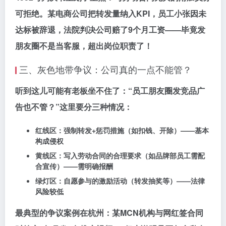
可拒绝
。某电商公司把转发量纳入KPI，员工小张因未
达标被辞退，法院判决公司赔了9个月工资——毕竟发
朋友圈不是当客服，超出岗位职责了！
三、灰色地带争议：公司真的一点不能管？
听到这儿可能有老板坐不住了：“员工朋友圈发竞品广
告也不管？”这里要分三种情况：
红线区：
强制转发+惩罚措施（如扣钱、开除）——基本
构成侵权
黄线区：
写入劳动合同的合理要求（如品牌部员工需配
合宣传）——需明确报酬
绿灯区：
自愿参与的激励活动（转发抽奖等）——法律
风险较低
最典型的争议案例在杭州：某MCN机构与网红签合同