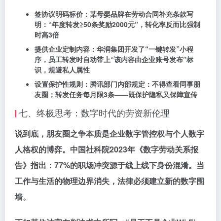
签协议明码标价：
某母婴品牌在劳动合同补充条款写
明：“年度转发≥50条奖励2000元”，转化率反而比强制
时高3倍
提供企业定制内容：
华润集团开发了“一键转发”小程
序，员工转发时自动带上“该内容由企业账号发布”标
识，规避私人属性
设置保护性规则：
腾讯部门内部规定：不得查看同事朋
友圈；转发任务每月限3条——既保护隐私又保障宣传
七、终极思考：数字时代的劳资新伦理
说到底，朋友圈之争本质是
企业数字管控权与个人数字
人格权的博弈
。中国社科院2023年《数字劳动关系报
告》指出：77%的职场冲突源于线上线下身份混淆。当
工作与生活的物理边界消失，法律必须建立新的数字围
墙。