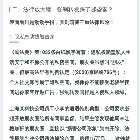
二、法律放大镜：强制转发踩了哪些雷？
表面看只是动动手指，实则暗藏三重法律风险：
1. 隐私权防线被击穿
《民法典》第1032条白纸黑字写着：隐私权涵盖私人生
活安宁和不愿公开的私密空间。朋友圈虽然叫“朋友”
圈，但最高法早有判例认定（(2020)京民终786号）：
个人社交账号属于隐私空间
。就像你不能接受老板半夜
闯进你家客厅贴广告，强制转发同样是入侵私人领域。
上海某科技公司员工小李的遭遇特别典型：公司要求必
须开放朋友圈给所有同事监督。结果主管发现他周末吐
槽加班的朋友圈，直接以“损害公司形象”为由开除。法
院最终判决公司违法解除合同，赔偿15万元——这钱就