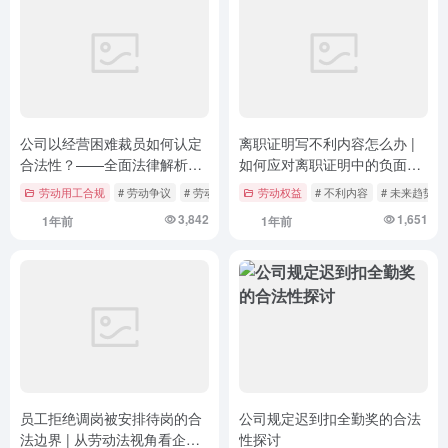
公司以经营困难裁员如何认定
离职证明写不利内容怎么办 |
合法性？——全面法律解析与
如何应对离职证明中的负面信
实务指南
息
劳动用工合规
# 劳动争议
# 劳动合同法
劳动权益
# 劳动法
# 不利内容
# 未来趋势
3,842
1,651
1年前
1年前
员工拒绝调岗被安排待岗的合
公司规定迟到扣全勤奖的合法
法边界 | 从劳动法视角看企业
性探讨