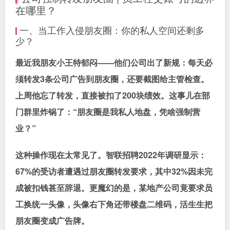
在哪里？
一、当工作入侵朋友圈：你的私人空间还剩多
少？
最近我朋友小王特郁闷——他们公司出了新规：每天必
须转发3条公司广告到朋友圈，还要截图给主管检查。
上周他忘了转发，直接被扣了200块绩效。这事儿在部
门群里炸锅了：“朋友圈是我私人地盘，凭啥强制营
业？”
这种操作现在太常见了。智联招聘2022年调研显示：
67%的受访者遭遇过朋友圈转发要求
，其中32%因未完
成被扣钱甚至辞退。更魔幻的是，某地产公司竟要求员
工换统一头像，头像右下角还带楼盘二维码，活生生把
朋友圈变成广告牌。