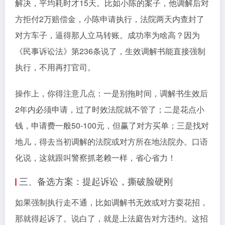
解决，平均耗时才15天。比如小陈的案子，他调解后对
方拒付2万赔偿金，小陈申请执行，法院两天内查封了
对方车子，逼得那人立马转账。成功率为啥高？因为
《民事诉讼法》第236条说了，生效调解书能直接强制
执行，不用再打官司。
操作上，你得注意几点：一是别拖时间，调解书生效后
2年内必须申请，过了时效法院就不管了；二是花点小
钱，申请费一般50-100元，但赢了对方买单；三是找对
地儿，得去当初调解的法院或对方所在地法院办。口语
化说，这就跟叫警察抓老赖一样，省心省力！
三、备选方案：提起诉讼，撕破脸硬刚
如果强制执行走不通，比如调解书无效或对方耍花招，
那就得起诉了。说白了，就是上法庭告对方违约。这招