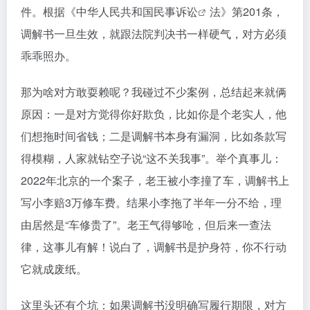
件。根据《中华人民共和国
民事诉讼
法》第201条，
调解书一旦生效，就跟法院判决书一样硬气，对方必须
乖乖照办。
那为啥对方敢耍赖呢？我碰过不少案例，总结起来就俩
原因：一是对方觉得你好欺负，比如你是个老实人，他
们想拖时间省钱；二是调解书本身有漏洞，比如条款写
得模糊，人家就钻空子说“这不关我事”。举个真事儿：
2022年北京的一个案子，老王被小李撞了车，调解书上
写小李赔3万修车费。结果小李拖了半年一分不给，理
由居然是“车修贵了”。老王气得够呛，但后来一查法
律，这事儿有解！说白了，调解书是护身符，你不行动
它就成废纸。
这里头还有个坑：如果调解书没明确写履行期限，对方