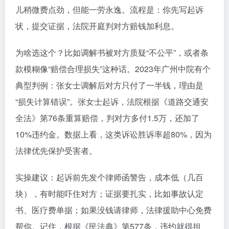
儿稍微费点劲，但能一劳永逸。流程是：你先写起诉
状，提交证据，法院开庭判对方赔钱加利息。
为啥选这个？比如调解书被对方质疑“不公平”，或者条
款模糊像“赔偿合理损失”这种话。2023年广州中院有个
典型判例：张女士调解后对方只付了一半钱，理由是
“损失计算错误”。张女士起诉，法院根据《道路交通安
全法》第76条重算赔偿，判对方多付1.5万，还加了
10%违约金。数据上看，这类诉讼胜诉率超80%，因为
法律优先保护受害者。
实操建议：起诉前先发个律师函警告，成本低（几百
块），有时能吓住对方；证据要扎实，比如事故认定
书、医疗费单据；如果没钱请律师，法律援助中心免费
帮你。记住，根据《民法典》第577条，违约就得担