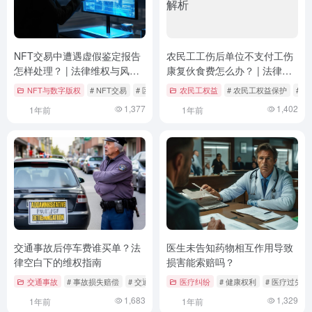
NFT交易中遭遇虚假鉴定报告
农民工工伤后单位不支付工伤
怎样处理？ | 法律维权与风险
康复伙食费怎么办？ | 法律维
防范指南
权与救济途径解析
NFT与数字版权
# NFT交易
# 区块链技术
农民工权益
# 法律维权
# 农民工权益保护
# 
1,377
1,402
1年前
1年前
交通事故后停车费谁买单？法
医生未告知药物相互作用导致
律空白下的维权指南
损害能索赔吗？
交通事故
# 事故损失赔偿
# 交通事故
# 停车费纠纷
医疗纠纷
# 健康权利
# 医疗过失
1,683
1,329
1年前
1年前