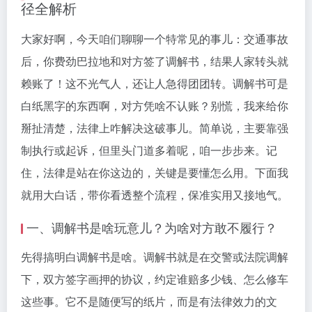
径全解析
大家好啊，今天咱们聊聊一个特常见的事儿：交通事故
后，你费劲巴拉地和对方签了调解书，结果人家转头就
赖账了！这不光气人，还让人急得团团转。调解书可是
白纸黑字的东西啊，对方凭啥不认账？别慌，我来给你
掰扯清楚，法律上咋解决这破事儿。简单说，主要靠强
制执行或起诉，但里头门道多着呢，咱一步步来。记
住，法律是站在你这边的，关键是要懂怎么用。下面我
就用大白话，带你看透整个流程，保准实用又接地气。
一、调解书是啥玩意儿？为啥对方敢不履行？
先得搞明白调解书是啥。调解书就是在交警或法院调解
下，双方签字画押的协议，约定谁赔多少钱、怎么修车
这些事。它不是随便写的纸片，而是有法律效力的文