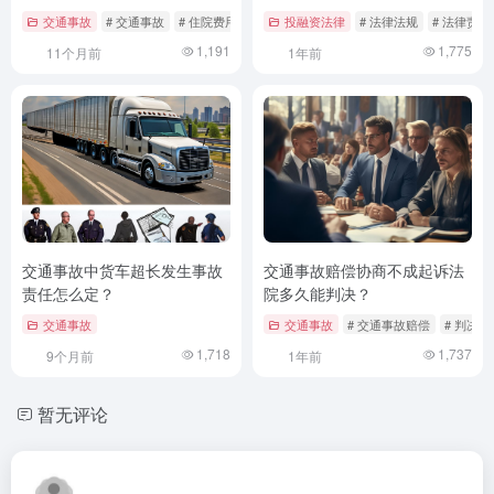
责路径
交通事故
# 交通事故
# 住院费用
# 保险理赔
投融资法律
# 法律法规
# 法律责任
1,191
1,775
11个月前
1年前
交通事故中货车超长发生事故
交通事故赔偿协商不成起诉法
责任怎么定？
院多久能判决？
交通事故
交通事故
# 交通事故赔偿
# 判决时
1,718
1,737
9个月前
1年前
暂无评论