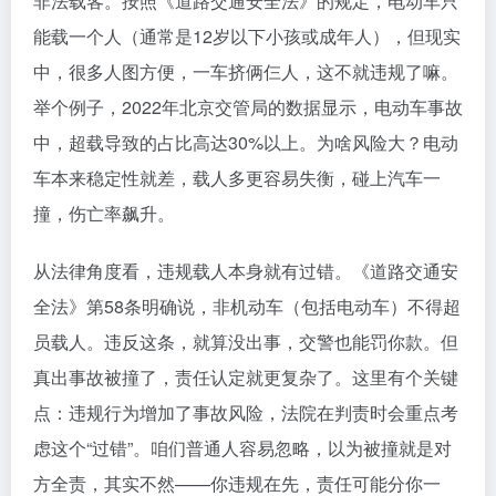
非法载客。按照《道路交通安全法》的规定，电动车只
能载一个人（通常是12岁以下小孩或成年人），但现实
中，很多人图方便，一车挤俩仨人，这不就违规了嘛。
举个例子，2022年北京交管局的数据显示，电动车事故
中，超载导致的占比高达30%以上。为啥风险大？电动
车本来稳定性就差，载人多更容易失衡，碰上汽车一
撞，伤亡率飙升。
从法律角度看，违规载人本身就有过错。《道路交通安
全法》第58条明确说，非机动车（包括电动车）不得超
员载人。违反这条，就算没出事，交警也能罚你款。但
真出事故被撞了，责任认定就更复杂了。这里有个关键
点：违规行为增加了事故风险，法院在判责时会重点考
虑这个“过错”。咱们普通人容易忽略，以为被撞就是对
方全责，其实不然——你违规在先，责任可能分你一