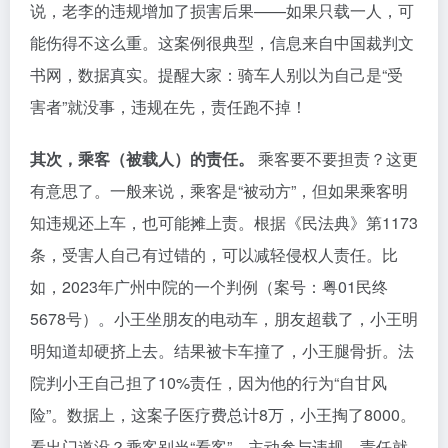
说，老李的违规增加了损害后果——如果只载一人，可
能伤得不这么重。这案例很典型，信息来自中国裁判文
书网，数据真实。提醒大家：骑车人别以为自己是“受
害者”就没事，违规在先，责任跑不掉！
其次，乘客（被载人）的责任。
乘客要不要担责？这更
有意思了。一般来说，乘客是“被动方”，但如果乘客明
知违规还上车，也可能摊上责。根据《民法典》第1173
条，受害人自己有过错的，可以减轻侵权人责任。比
如，2023年广州中院的一个判例（案号：粤01民终
5678号）。小王坐朋友的电动车，朋友超载了，小王明
明知道却硬挤上去。结果被卡车撞了，小王腿骨折。法
院判小王自己担了10%责任，因为他的行为“自甘风
险”。数据上，这案子医疗费总计8万，小王掏了8000。
看出门道没？乘客别当“看客”，主动参与违规，责任就