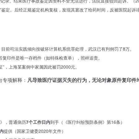
记录。结果医疗事故鉴定因资料不全无法进行，法院直接驳回起诉。（20
”鉴定。后经正规鉴定机构复核，发现其篡改了给药时间，反被医院起诉诽
目前司法实践倾向按破坏计算机系统罪处理，武汉已有判例罚了8万。
：若复印件是唯一存档件（如特殊检查单），照样追责。
”，上海某案例中家属因此被罚2000元。
台专项解释：
凡导致医疗证据灭失的行为，无论对象原件复印件
》，普通病历
7个工作日内
到手（《医疗纠纷预防条例》第16条）
时内
提供（国家卫健委2020年文件）