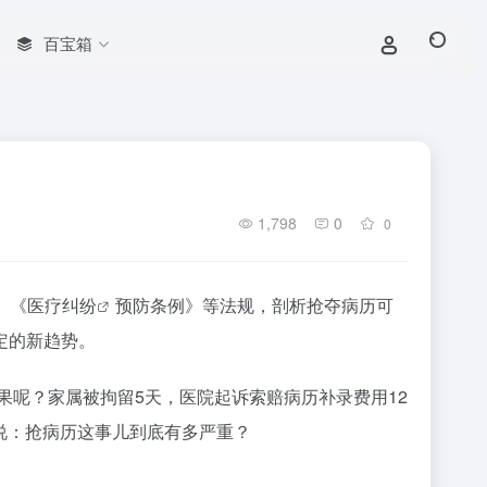
百宝箱
1,798
0
0
》《
医疗纠纷
预防条例》等法规，剖析抢夺病历可
定的新趋势。
果呢？家属被拘留5天，医院起诉索赔病历补录费用12
说说：抢病历这事儿到底有多严重？