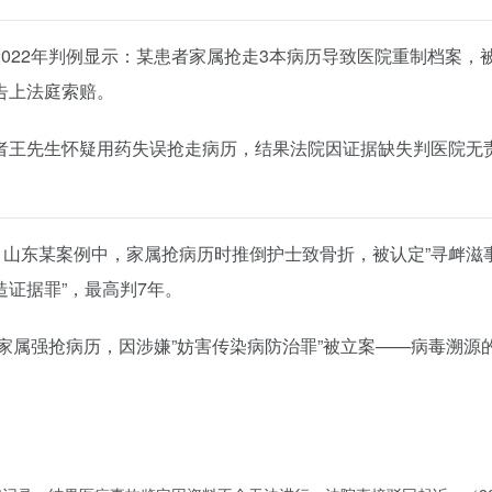
2022年判例显示：某患者家属抢走3本病历导致医院重制档案，
告上法庭索赔。
者王先生怀疑用药失误抢走病历，结果法院因证据缺失判医院无
！山东某案例中，家属抢病历时推倒护士致骨折，被认定”寻衅滋
造证据罪”，最高判7年。
者家属强抢病历，因涉嫌”妨害传染病防治罪”被立案——病毒溯