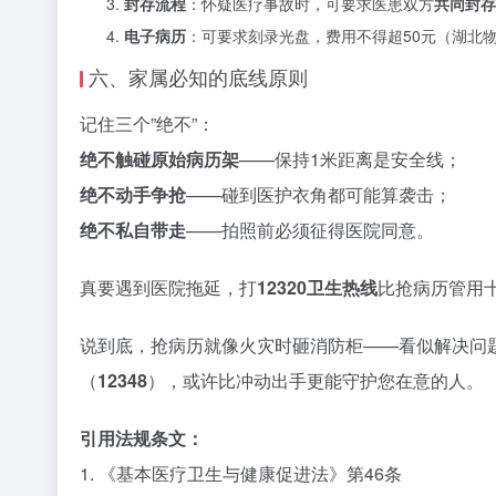
封存流程
：怀疑医疗事故时，可要求医患双方
共同封存
电子病历
：可要求刻录光盘，费用不得超50元（湖北物
六、家属必知的底线原则
记住三个”绝不”：
绝不触碰原始病历架
——保持1米距离是安全线；
绝不动手争抢
——碰到医护衣角都可能算袭击；
绝不私自带走
——拍照前必须征得医院同意。
真要遇到医院拖延，打
12320卫生热线
比抢病历管用
说到底，抢病历就像火灾时砸消防柜——看似解决问
（
12348
），或许比冲动出手更能守护您在意的人。
引用法规条文：
1. 《基本医疗卫生与健康促进法》第46条