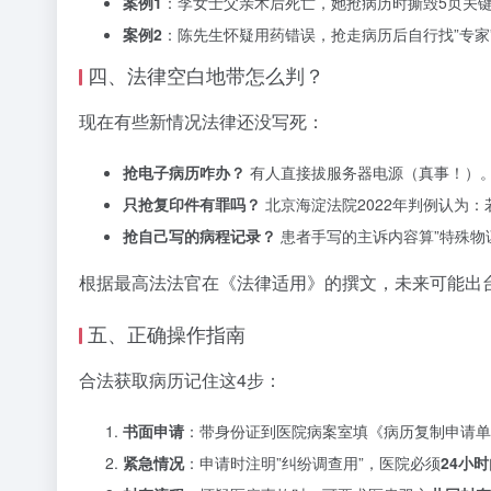
案例1
：李女士父亲术后死亡，她抢病历时撕毁5页关键
案例2
：陈先生怀疑用药错误，抢走病历后自行找”专家
四、法律空白地带怎么判？
现在有些新情况法律还没写死：
抢电子病历咋办？
有人直接拔服务器电源（真事！）。
只抢复印件有罪吗？
北京海淀法院2022年判例认为
抢自己写的病程记录？
患者手写的主诉内容算”特殊物证
根据最高法法官在《法律适用》的撰文，未来可能出
五、正确操作指南
合法获取病历记住这4步：
书面申请
：带身份证到医院病案室填《病历复制申请单
紧急情况
：申请时注明”纠纷调查用”，医院必须
24小