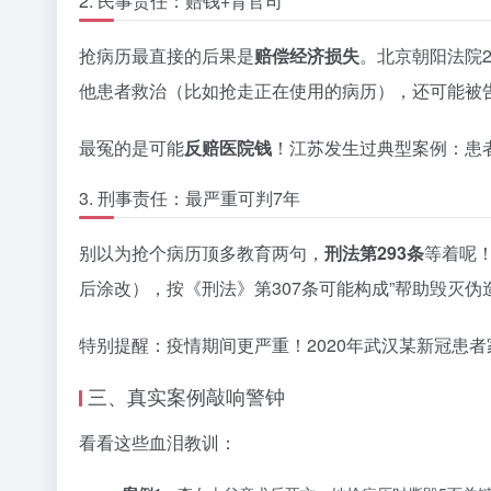
2. 民事责任：赔钱+背官司
抢病历最直接的后果是
赔偿经济损失
。北京朝阳法院
他患者救治（比如抢走正在使用的病历），还可能被
最冤的是可能
反赔医院钱
！江苏发生过典型案例：患
3. 刑事责任：最严重可判7年
别以为抢个病历顶多教育两句，
刑法第293条
等着呢
后涂改），按《刑法》第307条可能构成”帮助毁灭伪
特别提醒：疫情期间更严重！2020年武汉某新冠患
三、真实案例敲响警钟
看看这些血泪教训：