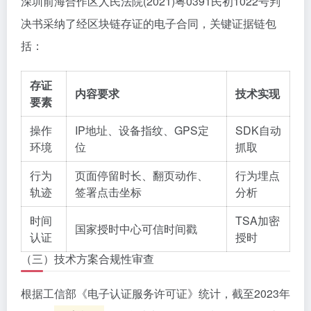
深圳前海合作区人民法院(2021)粤0391民初1022号判
决书采纳了经区块链存证的电子合同，关键证据链包
括：
存证
内容要求
技术实现
要素
操作
IP地址、设备指纹、GPS定
SDK自动
环境
位
抓取
行为
页面停留时长、翻页动作、
行为埋点
轨迹
签署点击坐标
分析
时间
TSA加密
国家授时中心可信时间戳
认证
授时
（三）技术方案合规性审查
根据工信部《电子认证服务许可证》统计，截至2023年