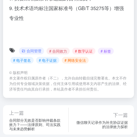
9. 技术术语均标注国家标准号（GB/T 35275等）增强
专业性
合同管理
# 合同效力
# 数字认证
# 标签
# 电子签名
# 电子证据
# 网络安全法
©
版权声明
本文著作权归属原作者（不二），允许自由转载但须完整署名。本文不作
为任何专业领域决策依据，任何主体引用或使用本文内容产生的法律、经
济等责任均由其自行承担，本站及作者不承担任何责任。
上一篇
下一篇
合同部分无效是否影响仲裁条款
微信聊天记录作为补充协议证据
效力？——法律原则、司法实践
的法律效力探析
与未来趋势解析