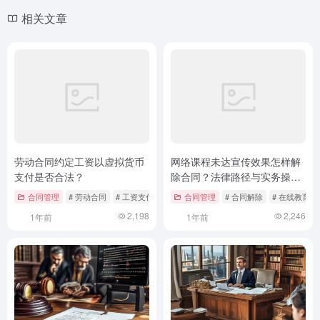
相关文章
劳动合同约定工资以虚拟货币
网络课程未达宣传效果怎样解
支付是否合法？
除合同？法律路径与实务操作
全解析
合同管理
# 劳动合同
# 工资支付
# 法律风险
合同管理
# 合同解除
# 在线教育监
2,198
2,246
1年前
1年前