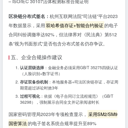
– ISO/IEC 30107活体检测标准合规证明
区块链分布式签名：
杭州互联网法院”司法链”平台2023
年数据显示，采用
双哈希值存证+智能合约验证
的电子
合同纠纷调撤率达92%，但法律界对《民法典》第512
条”视为书面形式”是否包含分布式签名仍存争议。
五、企业合规操作建议
认证层级选择
：金融业务必须采用GB/T 35275四级认证
（人脸识别+数字证书）
存证双备份机制
：本地服务器+司法区块链存证，存证周
期需超过诉讼时效3年
过程可视化
：依据《电子合同订立流程规范》（GB/T
36298），强制展示合同全文并记录阅读时长
国家密码管理局2023年专项检查显示，
采用SM2/SM9
国密算法
的电子签名系统合规率提升至89%