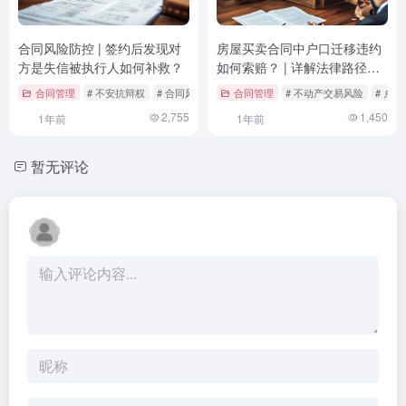
合同风险防控 | 签约后发现对
房屋买卖合同中户口迁移违约
方是失信被执行人如何补救？
如何索赔？ | 详解法律路径与
实操要点
合同管理
# 不安抗辩权
# 合同风险
# 失信被执行人
合同管理
# 不动产交易风险
# 户
2,755
1,450
1年前
1年前
暂无评论