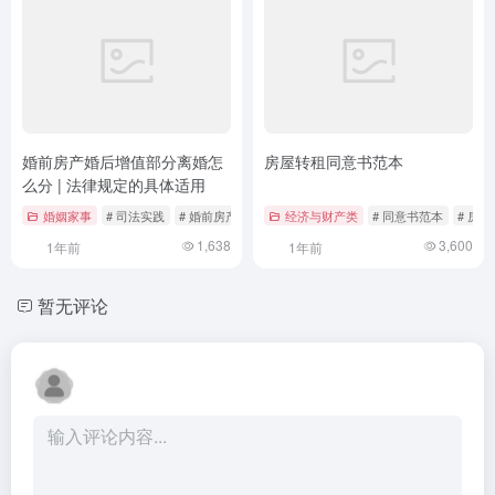
婚前房产婚后增值部分离婚怎
房屋转租同意书范本
么分 | 法律规定的具体适用
婚姻家事
# 司法实践
# 婚前房产
# 婚后增值
经济与财产类
# 同意书范本
# 房
1,638
3,600
1年前
1年前
暂无评论