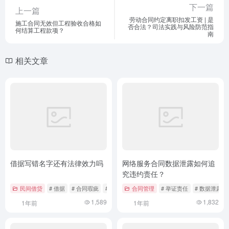
下一篇
上一篇
劳动合同约定离职扣发工资 | 是
施工合同无效但工程验收合格如
否合法？司法实践与风险防范指
何结算工程款项？
南
相关文章
借据写错名字还有法律效力吗
网络服务合同数据泄露如何追
究违约责任？
民间借贷
# 借据
# 合同瑕疵
# 民间借贷
合同管理
# 举证责任
# 数据泄露
1,589
1,832
1年前
1年前