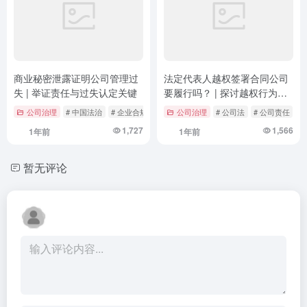
商业秘密泄露证明公司管理过
法定代表人越权签署合同公司
失 | 举证责任与过失认定关键
要履行吗？ | 探讨越权行为的
法律效力与公司责任
公司治理
# 中国法治
# 企业合规
# 商业秘密保护
公司治理
# 公司法
# 公司责任
#
1,727
1,566
1年前
1年前
暂无评论