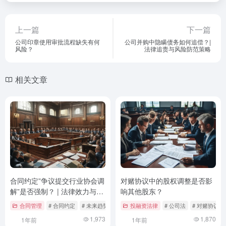
上一篇
下一篇
公司印章使用审批流程缺失有何
公司并购中隐瞒债务如何追偿？|
风险？
法律追责与风险防范策略
相关文章
合同约定”争议提交行业协会调
对赌协议中的股权调整是否影
解”是否强制？ | 法律效力与实
响其他股东？
务探讨
合同管理
# 合同约定
# 未来趋势
# 案例分析
投融资法律
# 公司法
# 对赌协议
1,973
1,870
1年前
1年前