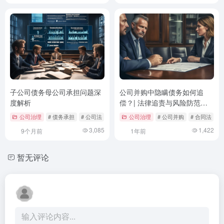
子公司债务母公司承担问题深
公司并购中隐瞒债务如何追
度解析
偿？| 法律追责与风险防范策
略
公司治理
# 债务承担
# 公司法
# 子公司
公司治理
# 公司并购
# 合同法
#
3,085
1,422
9个月前
1年前
暂无评论