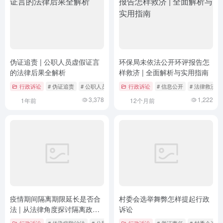
伪证追责 | 公职人员虚假证言
环保局未依法公开环评报告怎
的法律后果全解析
样救济 | 全面解析与实用指南
行政诉讼
# 伪证追责
# 公职人员法律责任
行政诉讼
# 监察体制改革
# 信息公开
# 法律救济
3,378
1,222
1年前
12个月前
疫情期间隔离期限延长是否合
村委会选举舞弊怎样提起行政
法 | 从法律角度探讨隔离政策
诉讼
的合理性
行政诉讼
# 传染病防治法
# 公民权利保障
行政诉讼
# 宪法
# 举证责任
# 村委会选举