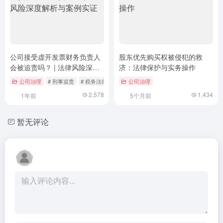
公司接受虚开发票财务负责人
股东优先购买权被侵犯的救
会被追责吗？ | 法律风险深度
济：法律保护与实务操作
解析与案例实证
公司治理
# 刑事追责
# 税务法律风险
# 税收合规
公司治理
2,578
1,434
1年前
5个月前
暂无评论