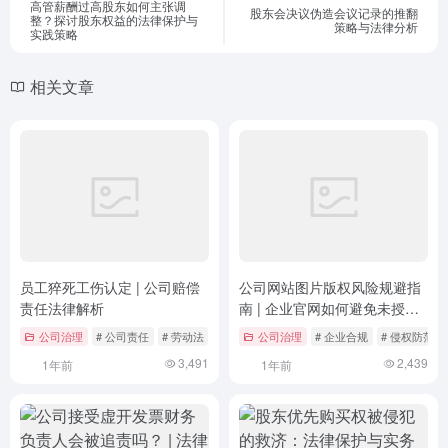
高管薪酬过高股东如何主张调
股东会决议伪造会议记录的推翻
整？探讨股东权益的法律保护与
策略与法律分析
实践策略
相关文章
员工猝死工伤认定 | 公司赔偿
公司网站图片版权风险规避指
责任法律解析
南 | 企业官网如何避免未授权
图片侵权？
公司治理
# 公司责任
# 劳动法
# 工伤保险条例
公司治理
# 企业合规
# 侵权防范
3,491
2,439
1年前
1年前