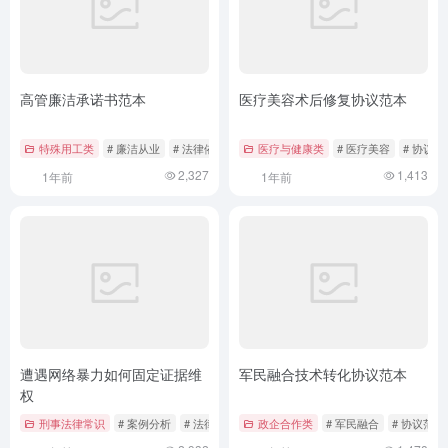
高管廉洁承诺书范本
医疗美容术后修复协议范本
特殊用工类
# 廉洁从业
# 法律依据
# 违约责任
医疗与健康类
# 医疗美容
# 协议范
2,327
1,413
1年前
1年前
遭遇网络暴力如何固定证据维
军民融合技术转化协议范本
权
刑事法律常识
# 案例分析
# 法律依据
# 维权
政企合作类
# 军民融合
# 协议范本