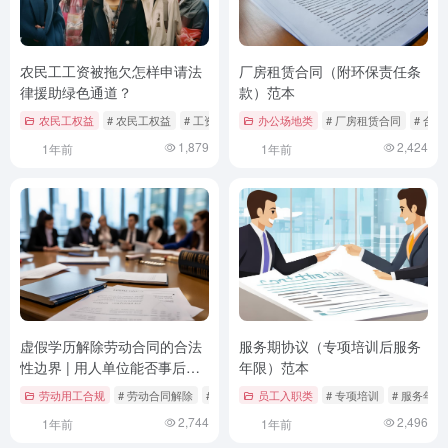
农民工工资被拖欠怎样申请法
厂房租赁合同（附环保责任条
律援助绿色通道？
款）范本
农民工权益
# 农民工权益
# 工资拖欠
# 案例分析
办公场地类
# 厂房租赁合同
# 合
1,879
2,424
1年前
1年前
虚假学历解除劳动合同的合法
服务期协议（专项培训后服务
性边界 | 用人单位能否事后以
年限）范本
工作能力达标主张撤销解雇决
劳动用工合规
# 劳动合同解除
# 劳动法
员工入职类
# 司法实践
# 专项培训
# 服务年限
定？
2,744
2,496
1年前
1年前