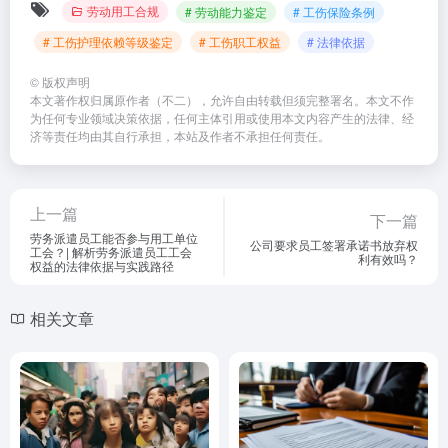
劳动用工合规
# 劳动能力鉴定
# 工伤保险条例
# 工伤护理依赖等级鉴定
# 工伤职工权益
# 法律依据
©
版权声明
本文著作权归属原作者（不二），允许自由转载但须完整署名。本文不作
为任何专业领域决策依据，任何主体引用或使用本文内容产生的法律、经
济等责任均由其自行承担，本站及作者不承担任何责任。
上一篇
下一篇
劳务派遣员工能否参与用工单位
公司要求员工签署承诺书放弃权
工会？| 解析劳务派遣员工工会
利有效吗？
权益的法律依据与实践路径
相关文章