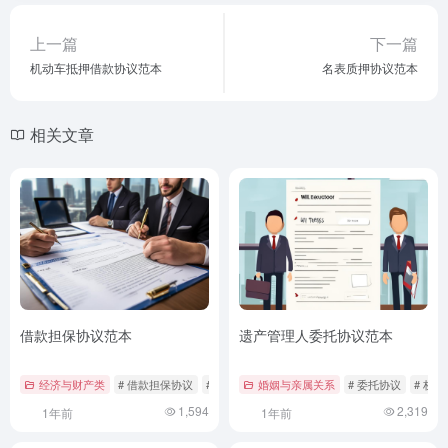
上一篇
下一篇
机动车抵押借款协议范本
名表质押协议范本
相关文章
借款担保协议范本
遗产管理人委托协议范本
经济与财产类
# 借款担保协议
# 法律依据
婚姻与亲属关系
# 法律范本
# 委托协议
# 权
1,594
2,319
1年前
1年前