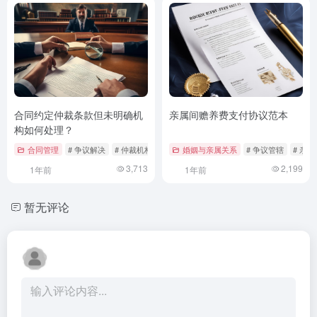
合同约定仲裁条款但未明确机
亲属间赡养费支付协议范本
构如何处理？
合同管理
# 争议解决
# 仲裁机构
# 仲裁条款
婚姻与亲属关系
# 争议管辖
# 亲
3,713
2,199
1年前
1年前
暂无评论