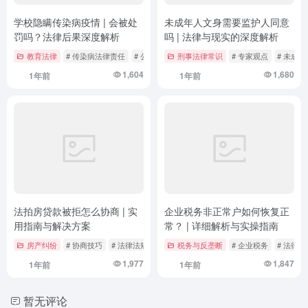
学校隐瞒传染病疫情 | 会被处
未成年人文身需要监护人同意
罚吗？法律后果深度解析
吗 | 法律与现实的深度解析
教育法律
# 传染病法律责任
# 公共卫生管理
刑事法律常识
# 教育机构法律风险
# 专家观点
# 未成
1,604
1,680
1年前
1年前
法拍房贷款被拒怎么协商 | 实
企业税务非正常户如何恢复正
用指南与解决方案
常？ | 详细解析与实操指南
房产纠纷
# 协商技巧
# 法律法规
# 法拍房
税务与反垄断
# 企业税务
# 法律法
1,977
1,847
1年前
1年前
暂无评论