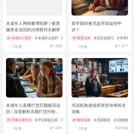
未成年人网络赌博陷阱 | 被诱
留学期间被无故开除如何申
骗资金追回的法律路径全解析
诉？
未成年人保护
# 未成年人保护
# 民法典
教育法律
# 网络安全法
# 听证会技巧
# 学术维权
1,655
1,077
1年前
1年前
未成年人直播打赏巨额能否追
培训机构虚假师资宣传维权全
回 | 深度解析高额打赏纠纷解
攻略
决路径
刑事法律常识
# 平台审核义务
# 未成年人保护
教育法律
# 未成年人保护法
# 培训机构
# 法律维权
1,361
2,534
1年前
1年前