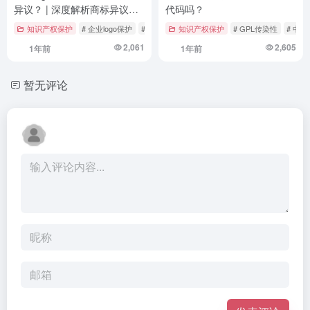
异议？ | 深度解析商标异议的
代码吗？
法律路径与实操策略
知识产权保护
# 企业logo保护
# 商标异议
知识产权保护
# 恶意抢注
# GPL传染性
# 中
2,061
2,605
1年前
1年前
暂无评论