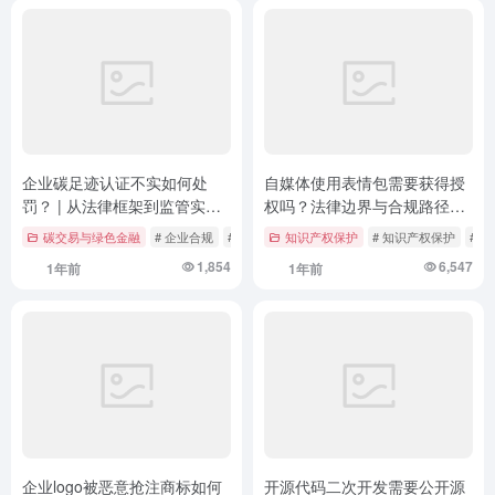
企业碳足迹认证不实如何处
自媒体使用表情包需要获得授
罚？ | 从法律框架到监管实践
权吗？法律边界与合规路径深
的双向透视
度解析
碳交易与绿色金融
# 企业合规
# 双碳战略
知识产权保护
# 环境法
# 知识产权保护
# 
1,854
6,547
1年前
1年前
企业logo被恶意抢注商标如何
开源代码二次开发需要公开源