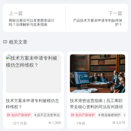
上一篇
下一篇
商标注册后可以变更图形设计
产品技术方案未申请专利如何保
吗？法律解析与实务指南
护？
相关文章
技术方案未申请专利被模仿怎
技术泄密追责指南 | 员工离职
样维权？
带走核心资料的司法应对路径
知识产权保护
# 反不正当竞争法
# 商业秘密保护
知识产权保护
# 技术模仿
# 商业秘密保护
# 
1,365
3,079
12个月前
1年前