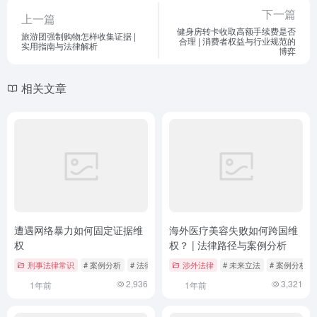
下一篇
上一篇
健身房转卡收取高额手续费是否
旅游团强制购物怎样收集证据 |
合理 | 消费者权益与行业规范的
实用指南与法律解析
博弈
相关文章
遭遇网络暴力如何固定证据维
海外医疗美容失败如何跨国维
权
权？ | 法律路径与案例分析
刑事法律常识
# 案例分析
# 法律依据
# 维权
涉外法律
# 未来立法
# 案例分析
2,936
3,321
1年前
1年前