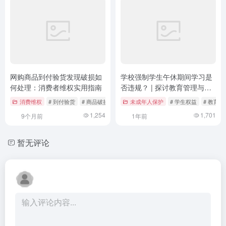
网购商品到付验货发现破损如
学校强制学生午休期间学习是
何处理：消费者维权实用指南
否违规？ | 探讨教育管理与学
生权益的平衡
消费维权
# 到付验货
# 商品破损处理
# 消费者权益
未成年人保护
# 学生权益
# 教育管
1,254
1,701
9个月前
1年前
暂无评论