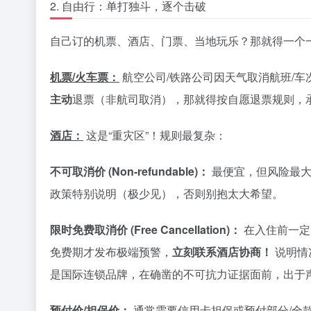
2. 自由行：单打独斗，逐个击破
自己订的机票、酒店、门票、当地玩乐？那就得一个一
机票/火车票：
航空公司/铁路公司因天气取消航班/
主动
退票（非航司取消），那就得按自愿退票规则，
酒店：
这是“重灾区”！规则最复杂：
不可取消价 (Non-refundable)：
最便宜，但风险最大
政策特别说明（极少见），否则别抱太大希望。
限时免费取消价 (Free Cancellation)：
在入住前一定
免费期才发布极端预警，
立刻联系酒店协商！
说明情
是国际连锁品牌，在确凿的不可抗力证据面前，出于
预付价/担保价：
通常需要信用卡担保或预付部分/全