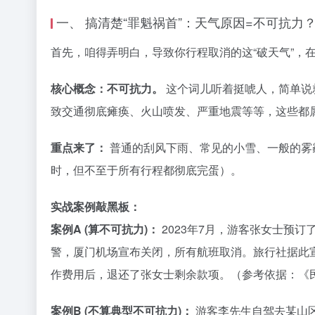
一、 搞清楚“罪魁祸首”：天气原因=不可抗力
首先，咱得弄明白，导致你行程取消的这“破天气”，
核心概念：不可抗力。
这个词儿听着挺唬人，简单说
致交通彻底瘫痪、火山喷发、严重地震等等，这些都
重点来了：
普通的刮风下雨、常见的小雪、一般的雾
时，但不至于所有行程都彻底完蛋）。
实战案例敲黑板：
案例A (算不可抗力)：
2023年7月，游客张女士预
警，厦门机场宣布关闭，所有航班取消。旅行社据此
作费用后，退还了张女士剩余款项。（参考依据：《民
案例B (不算典型不可抗力)：
游客李先生自驾去某山