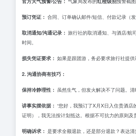
官方天气预警/公告：
气象局发布的
红橙级别
预警截图
预订凭证：
合同、订单确认邮件/短信、付款记录（
取消通知/沟通记录：
旅行社的取消通知、与酒店/航司
时间。
损失凭证要求：
如果是跟团游，务必要求旅行社提供
2. 沟通协商有技巧：
保持冷静理性：
虽然生气，但发火解决不了问题。清
讲事实摆依据：
“您好，我预订了X月X日入住贵酒店
证明），我无法按计划抵达。根据不可抗力的原则及贵
明确诉求：
是要求全额退款，还是部分退款？表达清