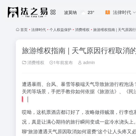
法律时代
波莫纳
23°
首页
•
法律时代
•
个人权益保护
•
消费维权
•
旅游维权指南 | 天气原因
旅游维权指南 | 天气原因行程取消
消费维权
1年前发布
admin
遭遇暴雨、台风、暴雪等极端天气导致旅游行程泡汤
关闭等场景，手把手教你如何依据《旅游法》、《民
|
哎呦，这机票酒店都订好了，攻略做得贼溜，行李也
况，真是让满心期待的旅行瞬间变成一盆冷水浇头上
聊“旅游遭遇天气原因取消如何退费”这个让人头疼又