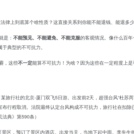
？
在法律上到底算个啥性质？这直接关系到你能不能退钱、能退多
就是：
不能预见、不能避免、不能克服
的客观情况。像什么百年
属于典型的不可抗力。
霾，这些
不一定
能算不可抗力！为啥？因为这些在一定程度上是
订了某旅行社的北京-厦门双飞5日游。出发前2天，超强台风“杜苏
宣布行程取消。法院最终认定台风构成不可抗力，旅行社在扣除
法典》第590条）
区景区，预订了景区内酒店。出发当天，当地下起中雨。李先生