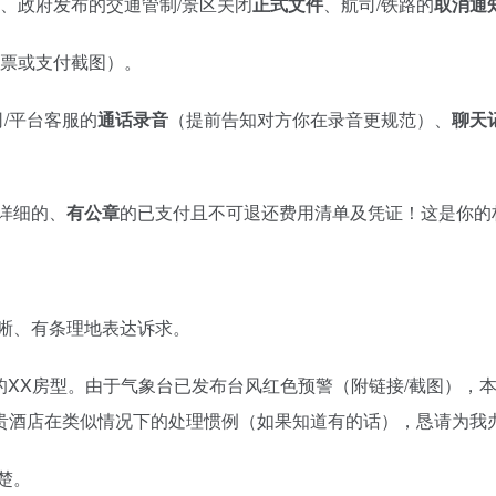
、政府发布的交通管制/景区关闭
正式文件
、航司/铁路的
取消通知
发票或支付截图）。
/平台客服的
通话录音
（提前告知对方你在录音更规范）、
聊天
详细的、
有公章
的已支付且不可退还费用清单及凭证！这是你的
晰、有条理地表达诉求。
的XX房型。由于气象台已发布台风红色预警（附链接/截图），
酒店在类似情况下的处理惯例（如果知道有的话），恳请为我办
楚。