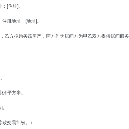
：[住址]。
注册地址：[地址]。
产，乙方拟购买该房产，丙方作为居间方为甲乙双方提供居间服
]。
面积]平方米。
]。
导致交易纠纷。）