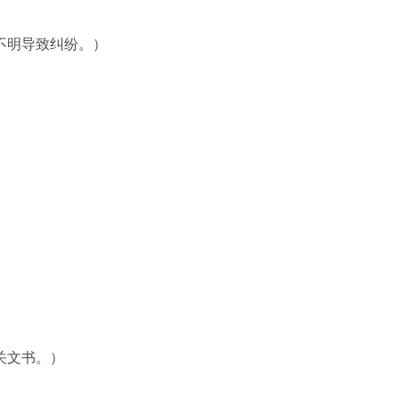
不明导致纠纷。）
关文书。）