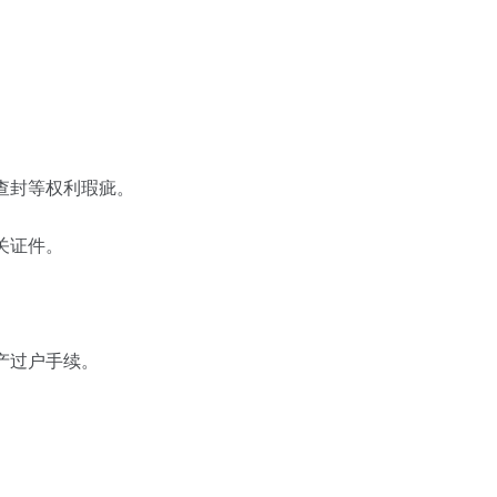
）
查封等权利瑕疵。
关证件。
产过户手续。