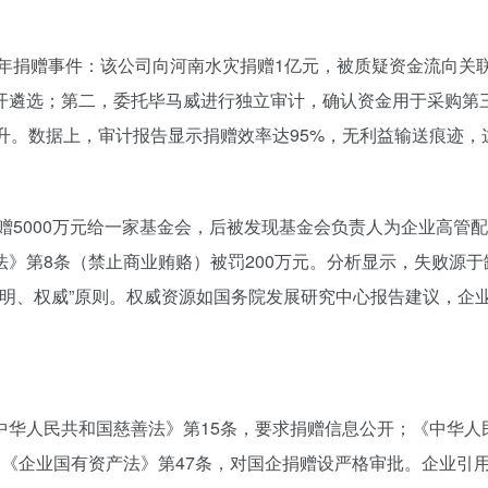
1年捐赠事件：该公司向河南水灾捐赠1亿元，被质疑资金流向关
开遴选；第二，委托毕马威进行独立审计，确认资金用于采购第
升。数据上，审计报告显示捐赠效率达95%，无利益输送痕迹，这
捐赠5000万元给一家基金会，后被发现基金会负责人为企业高
法》第8条（禁止商业贿赂）被罚200万元。分析显示，失败源
透明、权威”原则。权威资源如国务院发展研究中心报告建议，企业
华人民共和国慈善法》第15条，要求捐赠信息公开；《中华人
及《企业国有资产法》第47条，对国企捐赠设严格审批。企业引