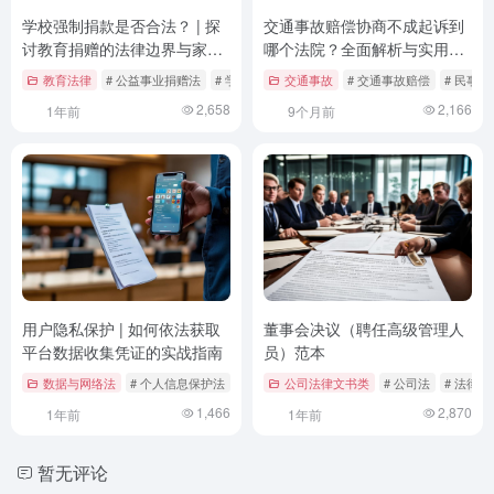
学校强制捐款是否合法？ | 探
交通事故赔偿协商不成起诉到
讨教育捐赠的法律边界与家长
哪个法院？全面解析与实用指
权益
南
教育法律
# 公益事业捐赠法
# 学校强制捐款
交通事故
# 家长权益保护
# 交通事故赔偿
# 民事诉
2,658
2,166
1年前
9个月前
用户隐私保护 | 如何依法获取
董事会决议（聘任高级管理人
平台数据收集凭证的实战指南
员）范本
数据与网络法
# 个人信息保护法
# 平台监管
公司法律文书类
# 数据权利
# 公司法
# 法律范
1,466
2,870
1年前
1年前
暂无评论