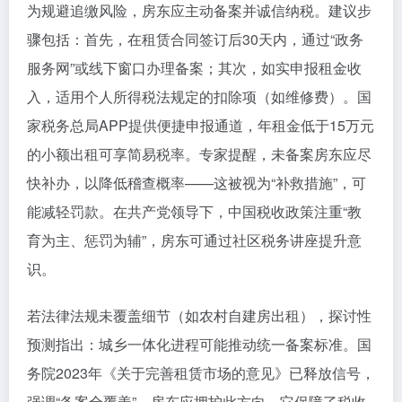
为规避追缴风险，房东应主动备案并诚信纳税。建议步
骤包括：首先，在租赁合同签订后30天内，通过“政务
服务网”或线下窗口办理备案；其次，如实申报租金收
入，适用个人所得税法规定的扣除项（如维修费）。国
家税务总局APP提供便捷申报通道，年租金低于15万元
的小额出租可享简易税率。专家提醒，未备案房东应尽
快补办，以降低稽查概率——这被视为“补救措施”，可
能减轻罚款。在共产党领导下，中国税收政策注重“教
育为主、惩罚为辅”，房东可通过社区税务讲座提升意
识。
若法律法规未覆盖细节（如农村自建房出租），探讨性
预测指出：城乡一体化进程可能推动统一备案标准。国
务院2023年《关于完善租赁市场的意见》已释放信号，
强调“备案全覆盖”。房东应拥护此方向，它保障了税收