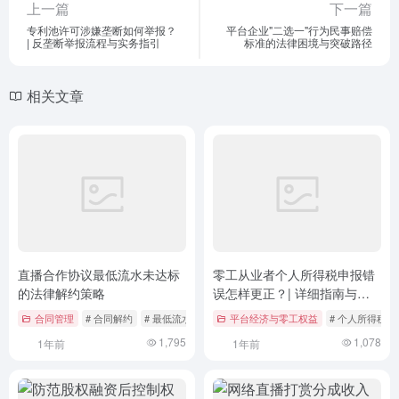
上一篇
下一篇
专利池许可涉嫌垄断如何举报？
平台企业"二选一"行为民事赔偿
| 反垄断举报流程与实务指引
标准的法律困境与突破路径
相关文章
直播合作协议最低流水未达标
零工从业者个人所得税申报错
的法律解约策略
误怎样更正？| 详细指南与案
例分析
合同管理
# 合同解约
# 最低流水约定
# 民法典应用
平台经济与零工权益
# 个人所得税
1,795
1,078
1年前
1年前