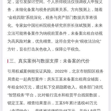
定，这引发探讨空间。个人所得税法仅强调收入申报义
务，未细化备案与税务的因果关系。方向预测上，随着
“金税四期”系统深化，税务与房产部门数据共享将强
化。专家如中国社科院税务研究所所长张斌预测，未来
立法可能将备案作为纳税前置条件，未备案出租自动视
为高风险对象，优先稽查。这符合党中央“税收法治化”
方针，旨在打击灰色收入，保障公平税负。
三、真实案例与数据支撑：未备案的代价
引用权威案例能实证风险。2022年，北京市朝阳区税务
局查处一起典型案件：房东王某未备案出租商业铺面，
年租金50万元，通过私下交易隐匿收入。税务部门依托
“智慧税务”平台，比对银行流水和租赁平台残留数据，
锁定王某。稽查结果显示，王某5年累计逃税40万元
（含滞纳金），最终被追缴税款48万元，并处1.5倍罚