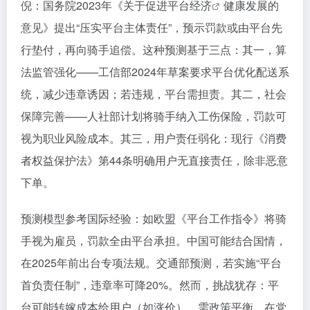
倪：国务院2023年《关于促进
平台经济
健康发展的
意见》提出“压实平台主体责任”，预示罚款或由平台先
行垫付，再向骑手追偿。这种预测基于三点：其一，算
法监管强化——工信部2024年草案要求平台优化配送系
统，减少违章诱因；若违规，平台需担责。其二，社会
保障完善——人社部计划将骑手纳入工伤保险，罚款可
视为职业风险成本。其三，用户责任弱化：现行《消费
者权益保护法》第44条明确用户无直接责任，除非恶意
下单。
预测模型参考国际经验：如欧盟《平台工作指令》将骑
手视为雇员，罚款全由平台承担。中国可能结合国情，
在2025年前出台专项法规。交通部预测，若实施“平台
首负责任制”，违章率可降20%。然而，挑战犹存：平
台可能转嫁成本给用户（如涨价），需政策平衡。在党