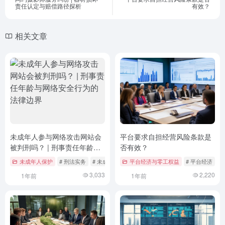
责任认定与赔偿路径探析
有效？
相关文章
未成年人参与网络攻击网站会
平台要求自担经营风险条款是
被判刑吗？ | 刑事责任年龄与
否有效？
网络安全行为的法律边界
未成年人保护
# 刑法实务
# 未成年人犯罪
平台经济与零工权益
# 法律责任
# 平台经济
#
3,033
2,220
1年前
1年前