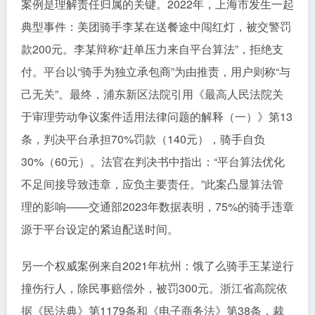
案例是理解责任归属的关键。2022年，上海市发生一起
典型事件：美团骑手李某在送餐途中闯红灯，被交警罚
款200元。李某辩称“赶单压力来自平台算法”，拒绝支
付。平台以“骑手为独立承包商”为由推责，用户则称“与
己无关”。最终，浦东新区法院引用《最高人民法院关
于审理劳动争议案件适用法律问题的解释（一）》第13
条，判决平台承担70%罚款（140元），骑手自负
30%（60元）。法官在判决书中指出：“平台算法优化
不足间接导致违章，应负主要责任。”此案凸显算法管
理的影响——交通部2023年数据表明，75%的骑手违章
源于平台设定的紧迫配送时间。
另一个权威案例来自2021年杭州：饿了么骑手王某逆行
撞伤行人，除民事赔偿外，被罚300元。浙江省高院依
据《民法典》第1179条和《电子商务法》第38条，裁