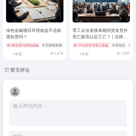
绿色金融项目环境效益不达标
零工从业者接单期间突发意外
需担责吗？
死亡能否认定工亡？ | 法律解
析与案例分析
碳交易与绿色金融
# 可持续发展
# 法律责任
平台经济与零工权益
# 环境效益
# 劳动法
# 
1,474
1,527
1年前
1年前
暂无评论