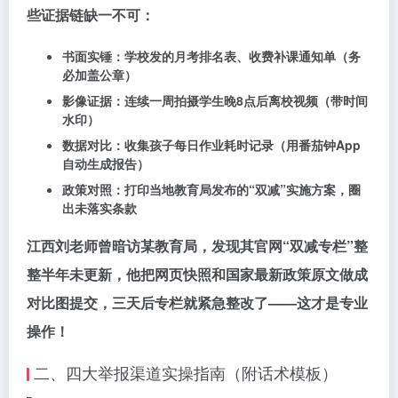
些证据链缺一不可：
书面实锤
：学校发的月考排名表、收费补课通知单（务
必加盖公章）
影像证据
：连续一周拍摄学生晚8点后离校视频（带时间
水印）
数据对比
：收集孩子每日作业耗时记录（用番茄钟App
自动生成报告）
政策对照
：打印当地教育局发布的“双减”实施方案，圈
出未落实条款
江西刘老师曾暗访某教育局，发现其官网“双减专栏”整
整半年未更新，他把
网页快照
和
国家最新政策原文
做成
对比图提交，三天后专栏就紧急整改了——这才是专业
操作！
二、四大举报渠道实操指南（附话术模板）