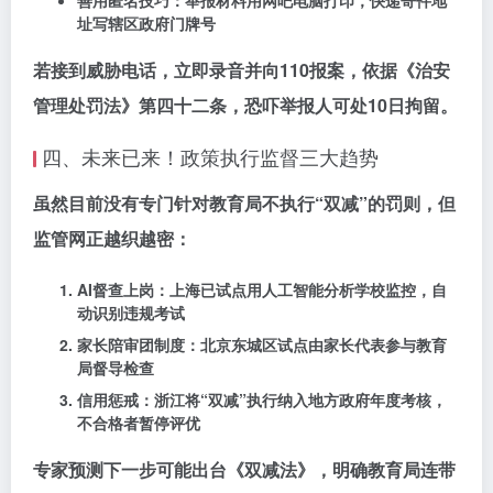
善用匿名技巧
：举报材料用网吧电脑打印，快递寄件地
址写辖区政府门牌号
若接到威胁电话，立即录音并向110报案，依据《治安
管理处罚法》第四十二条，恐吓举报人可处10日拘留。
四、未来已来！政策执行监督三大趋势
虽然目前没有专门针对教育局不执行“双减”的罚则，但
监管网正越织越密：
AI督查上岗
：上海已试点用人工智能分析学校监控，自
动识别违规考试
家长陪审团制度
：北京东城区试点由家长代表参与教育
局督导检查
信用惩戒
：浙江将“双减”执行纳入地方政府年度考核，
不合格者暂停评优
专家预测下一步可能出台《双减法》，明确教育局连带