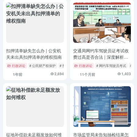
扣押清单缺失怎么办 | 公安机
交通局网约车驾驶员证考试收
关未出具扣押清单的维权指南
费过高是否合法 | 深度解析行
政事业性收费的法定边界与维
行政诉讼
# 公民财产权保护
# 扣押程序规范
行政诉讼
# 执法监督机制
# 网约车驾驶员考试
# 
权实践
2,694
1,403
1年前
11个月前
征地补偿款未足额发放如何维
市场监管局未告知抽检结果怎