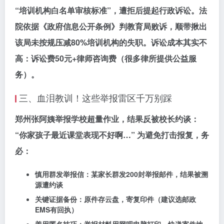
“培训机构白名单审核标准”，遭拒后提起行政诉讼。法
院依据《政府信息公开条例》判教育局败诉，顺带揪出
该局未按规压减80%培训机构的失职。诉讼成本其实不
高：
诉讼费50元+律师咨询费
（很多律所提供公益服
务）。
三、血泪教训！这些举报雷区千万别踩
郑州张阿姨举报学校超量作业，结果反被校长约谈：
“你家孩子最近课堂表现不好啊…” 为避免打击报复，务
必：
慎用群发举报信
：某家长群发200封举报邮件，结果被溯
源遭约谈
关键证据备份
：原件存云盘，寄复印件（建议选邮政
EMS有回执）