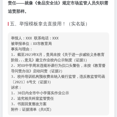
责任——就像《食品安全法》规定市场监管人员失职需
追责那样。
五、举报模板拿去直接用！（实名版）
举报人：XXX 联系电话：XXX

被举报单位：XX市教育局

事实与理由：

1. 截至2023年X月，贵局未按《关于进一步减轻义务教育
阶段...意见》建立作业校内公示制度（证据1）

2. 对XX中学周末违规补课行为仅口头警告，未按《教育督
导问责办法》启动问责（证据2）

3. 校外培训机构预收费未纳入银行监管，违反教监管司函
〔2021〕6号文（证据3）

诉求：

1. 30日内全市中小学落实作业公示

2. 追究相关科室监管责任

3. 书面回复整改方案
