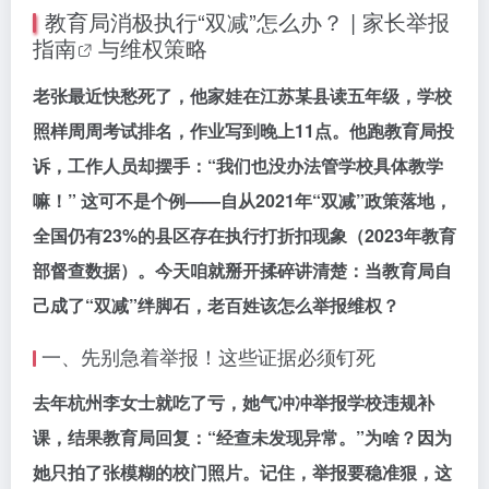
教育局消极执行“双减”怎么办？ | 家长
举报
指南
与维权策略
老张最近快愁死了，他家娃在江苏某县读五年级，学校
照样周周考试排名，作业写到晚上11点。他跑教育局投
诉，工作人员却摆手：“我们也没办法管学校具体教学
嘛！” 这可不是个例——自从2021年“双减”政策落地，
全国仍有23%的县区存在执行打折扣现象（2023年教育
部督查数据）。今天咱就掰开揉碎讲清楚：当教育局自
己成了“双减”绊脚石，老百姓该怎么举报维权？
一、先别急着举报！这些证据必须钉死
去年杭州李女士就吃了亏，她气冲冲举报学校违规补
课，结果教育局回复：“经查未发现异常。”为啥？因为
她只拍了张模糊的校门照片。记住，举报要稳准狠，这