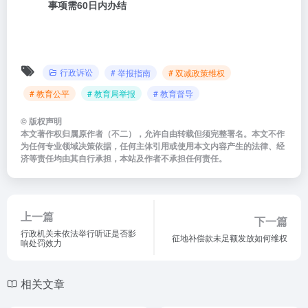
事项需60日内办结
行政诉讼
# 举报指南
# 双减政策维权
# 教育公平
# 教育局举报
# 教育督导
©
版权声明
本文著作权归属原作者（不二），允许自由转载但须完整署名。本文不作
为任何专业领域决策依据，任何主体引用或使用本文内容产生的法律、经
济等责任均由其自行承担，本站及作者不承担任何责任。
上一篇
下一篇
行政机关未依法举行听证是否影
征地补偿款未足额发放如何维权
响处罚效力
相关文章