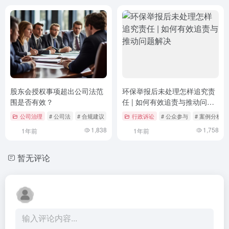
股东会授权事项超出公司法范
环保举报后未处理怎样追究责
围是否有效？
任 | 如何有效追责与推动问题
解决
公司治理
# 公司法
# 合规建议
# 授权事项
行政诉讼
# 公众参与
# 案例分析
1,838
1,758
1年前
1年前
暂无评论