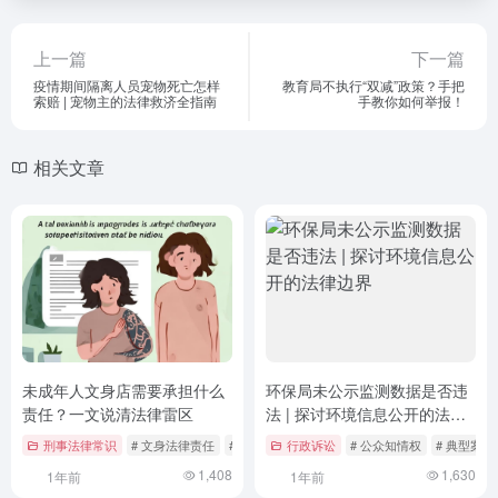
上一篇
下一篇
疫情期间隔离人员宠物死亡怎样
教育局不执行“双减”政策？手把
索赔 | 宠物主的法律救济全指南
手教你如何举报！
相关文章
未成年人文身店需要承担什么
环保局未公示监测数据是否违
责任？一文说清法律雷区
法 | 探讨环境信息公开的法律
边界
刑事法律常识
# 文身法律责任
# 未成年保护法
行政诉讼
# 民事赔偿案例
# 公众知情权
# 典型案例
1,408
1,630
1年前
1年前