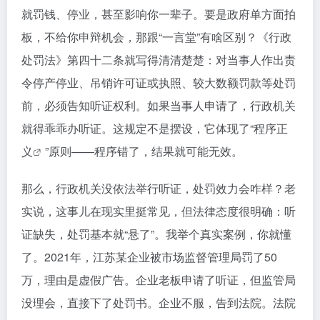
就罚钱、停业，甚至影响你一辈子。要是政府单方面拍
板，不给你申辩机会，那跟“一言堂”有啥区别？《行政
处罚法》第四十二条就写得清清楚楚：对当事人作出责
令停产停业、吊销许可证或执照、较大数额罚款等处罚
前，必须告知听证权利。如果当事人申请了，行政机关
就得乖乖办听证。这规定不是摆设，它体现了“
程序正
义
”原则——程序错了，结果就可能无效。
那么，行政机关没依法举行听证，处罚效力会咋样？老
实说，这事儿在现实里挺常见，但法律态度很明确：听
证缺失，处罚基本就“悬了”。我举个真实案例，你就懂
了。2021年，江苏某企业被市场监督管理局罚了50
万，理由是虚假广告。企业老板申请了听证，但监管局
没理会，直接下了处罚书。企业不服，告到法院。法院