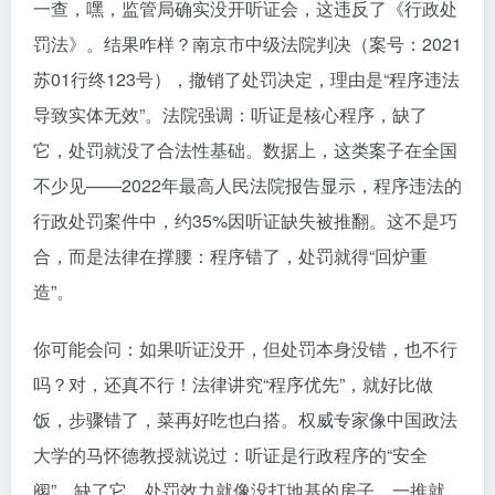
一查，嘿，监管局确实没开听证会，这违反了《行政处
罚法》。结果咋样？南京市中级法院判决（案号：2021
苏01行终123号），撤销了处罚决定，理由是“程序违法
导致实体无效”。法院强调：听证是核心程序，缺了
它，处罚就没了合法性基础。数据上，这类案子在全国
不少见——2022年最高人民法院报告显示，程序违法的
行政处罚案件中，约35%因听证缺失被推翻。这不是巧
合，而是法律在撑腰：程序错了，处罚就得“回炉重
造”。
你可能会问：如果听证没开，但处罚本身没错，也不行
吗？对，还真不行！法律讲究“程序优先”，就好比做
饭，步骤错了，菜再好吃也白搭。权威专家像中国政法
大学的马怀德教授就说过：听证是行政程序的“安全
阀”，缺了它，处罚效力就像没打地基的房子，一推就