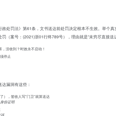
行政处罚法》第61条，文书送达前处罚决定根本不生效。举个真实
（案号：(2021)浙01行终789号），理由就是”未穷尽直接
算，没收到？时效永不启动！
须停止
）
送达漏洞有这些：
了），签收人写”门卫”就算送达
身份证明
达
申诉