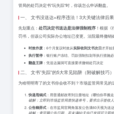
管局的处罚决定书”玩失踪”时，你该怎么申诉翻盘。
一、 文书没送达=程序违法！3大关键法律后果
先划重点：
处罚决定书送达是法律强制程序
！根据《
罚书，但该公司实际办公地址已变更。法院最终撤销处罚
时效作废
：6个月复议时效从
实际收到文书次日
才开始
执行暂停
：银行账户冻结、罚款强制扣划等执行措施必
翻盘王牌
：凭送达漏洞可直接要求撤销处罚决定
二、 文书”失踪”的5大常见陷阱（附破解技巧
为啥明明寄了的文书你会收不到？市场监管局常见的
快递甩锅式
：用普通邮政寄到注册地址（哪怕你早搬走
破解：立即到市场监管局查快递单号，要求出示签收人
公告糊弄式
：在市监局官网角落发公告满60天视为送
破解：查官网公告日期，若未满60天你已发现可立即