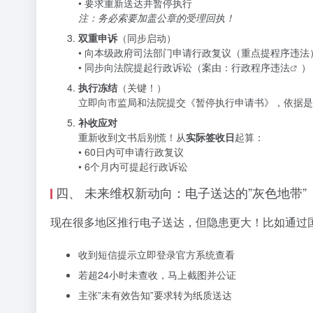
• 要求重新送达并暂停执行
注：务必索要加盖公章的受理回执！
双重申诉
（同步启动）
• 向本级政府司法部门申请行政复议（重点提程序违法
• 同步向法院提起行政诉讼（案由：
行政程序违法
）
执行冻结
（关键！）
立即向市监局和法院提交《暂停执行申请书》，依据是
补收应对
重新收到文书后别慌！从
实际签收日
起算：
• 60日内可申请行政复议
• 6个月内可提起行政诉讼
四、 未来维权新动向：电子送达的”灰色地带”
现在很多地区推行电子送达，但隐患更大！比如通过
收到短信提示立即登录官方系统查看
若超24小时未查收，马上截图并公证
主张”未有效告知”要求转为纸质送达