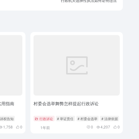
行政机关选择性执法如何证明违法
实用指南
村委会选举舞弊怎样提起行政诉讼
 诉权告知
行政诉讼
# 举证责任
# 村委会选举
# 法律依据
1,758
0
0
4,207
0
1年前