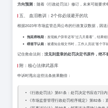
方向预测
：随着《行政处罚法》修订，未来可能要求电
五、 血泪教训：2个你必须避开的坑
根据2023年市场监管总局公布的行政复议数据，因
拖延癌晚期
：发现账户异常还等”过几天看看”，结果
瞎签字认栽
：被通知去领文书时，工作人员说”签个字
记住救命法则：
没见到盖章的处罚决定书原件，绝不
附：核心法律武器库
申诉时甩出这些法条效果翻倍：
• 《行政处罚法》第61条：处罚决定书应在7日
• 《市场监督管理行政处罚程序规定》第82条
• 《民事诉讼法》第88条：邮寄送达需确认收件