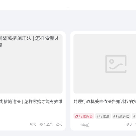
离措施违法 | 怎样索赔才能有效维
处理行政机关未依法告知诉权的
行政诉讼
# 行政法
# 行政诉讼
#
0
1,271
0
0
1年前