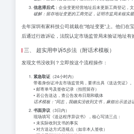
信息滞后式
：企业变更经营地址后未更新工商登记，文
破解：留存地址变更的工商凭证，证明市监局未核实最
去年深圳有家科技公司就栽在”地址变更”上。他们
后通过行政诉讼，法院认定市场监管局未验证地址有
三、 超实用申诉5步法（附话术模板）
发现文书没收到？立即按这个流程操作：
紧急取证
（24小时内）
带着身份证冲去市场监管局，要求出具《送达凭证》。
• 邮寄单号及签收记录（拍照留存）
• 若公告送达，查公告发布日期和载体
话术模板：”同志，我确实没收到文书，麻烦出示送达
书面异议
（3日内）
现场填写《送达程序异议书》，核心写清三点：
• 未实际收到文书的事实
• 对方送达方式违规点（如非本人签收）