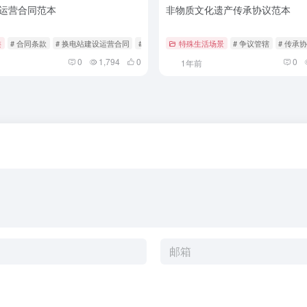
运营合同范本
非物质文化遗产传承协议范本
类
# 合同条款
# 换电站建设运营合同
# 权利义务
特殊生活场景
# 争议管辖
# 传承
0
1,794
0
0
1年前