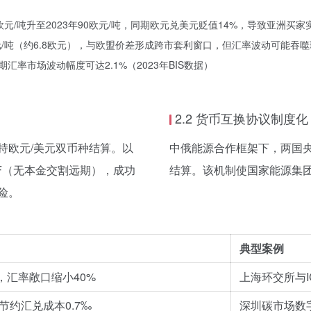
0欧元/吨升至2023年90欧元/吨，同期欧元兑美元贬值14%，导致亚洲买家
元/吨（约6.8欧元），与欧盟价差形成跨市套利窗口，但汇率波动可能吞
汇率市场波动幅度可达2.1%（2023年BIS数据）
2.2 货币互换协议制度化
持欧元/美元双币种结算。以
中俄能源合作框架下，两国央
F（无本金交割远期），成功
结算。该机制使国家能源集团
险。
典型案例
，汇率敞口缩小40%
上海环交所与
节约汇兑成本0.7‰
深圳碳市场数