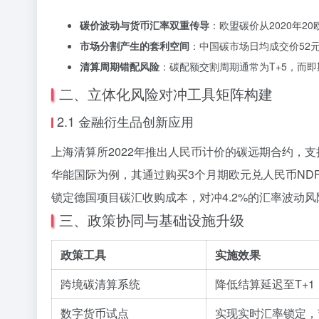
碳价波动与货币汇率双重传导
：欧盟碳价从2020年2
市场分割产生的套利空间
：中国碳市场日均成交价52
清算周期错配风险
：碳配额交割周期通常为T+5，而即期
二、立体化风险对冲工具矩阵构建
2.1 金融衍生品创新应用
上海清算所2022年推出人民币计价的碳远期合约，支
华能国际为例，其通过购买3个月期欧元兑人民币ND
锁定德国项目碳汇收购成本，对冲4.2%的汇率波动风
三、政策协同与基础设施升级
政策工具
实施效果
跨境碳清算系统
降低结算延迟至T+1
数字货币试点
实现实时汇率锁定，