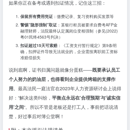
如果你正在备考或遇到扣证情况，记住这三招：
保留所有费用凭证
：缴费记录、复习资料购买发票等
警惕”隐形强制”取证
：某银行柜员被要求自费考AFP金
融理财师，法院最终认定属岗位变相强制（参见(2022)
粤01民终4563号判决）
扣证超过15天可索赔
：《工资支付暂行规定》第9条明
确，扣押证件导致无法就业的，企业需按离职前工资标
准赔偿损失
说到底啊，证书归属问题就像分蛋糕——
既要承认员工
个人努力的奶油层，也得看到企业提供烤箱的支撑作
用
。最高法民一庭法官在2023年人力资源研讨会上说得
好：”解决这类纠纷，
平衡点永远在’合理预期’与’诚实信
用’之间
“。所以不管是老板还是打工人，事前把话说清
楚，好过事后对簿公堂啊！
附：本文援引法规清单