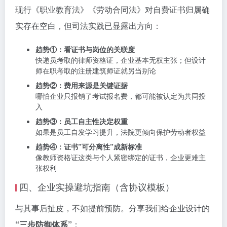
现行《职业教育法》《劳动合同法》对自费证书归属确
实存在空白，但司法实践已显露出方向：
趋势①：看证书与岗位的关联度
快递员考取的律师资格证，企业基本无权主张；但设计
师在职考取的注册建筑师证就另当别论
趋势②：费用来源是关键证据
哪怕企业只报销了考试报名费，都可能被认定为共同投
入
趋势③：员工自主性决定权重
如果是员工自发学习提升，法院更倾向保护劳动者权益
趋势④：证书”可分离性”成新标准
像教师资格证这类与个人紧密绑定的证书，企业更难主
张权利
四、企业实操避坑指南（含协议模板）
与其事后扯皮，不如提前预防。分享我们给企业设计的
“三步防御体系”
：