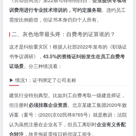
《劳动合同法》第22条写得明明白白：
企业提供专项培
训费用进行专业技术培训的，可约定服务期
。违约员工
需按比例赔偿，但证书本身仍归个人所有。
二、灰色地带最头疼：自费考的证算谁的？
这才是纠纷重灾区！根据人社部2022年发布的《职场证
书争议调研》，
43.5%的资格证纠纷发生在员工自费考
证场景
。分三种情况看：
▶ 情况1：证书绑定了公司名称
建筑行业特别典型。比如刘工自费考取一级建造师证，
但注册时
必须挂靠企业资质
。北京某建工集团2020年败
诉案（案号：(2020)京02民终8765号）就是教训：法院
认为虽然注册在企业名下，但员工离职时
企业有义务配
合转注
，故意拖延需按日赔偿误工损失。