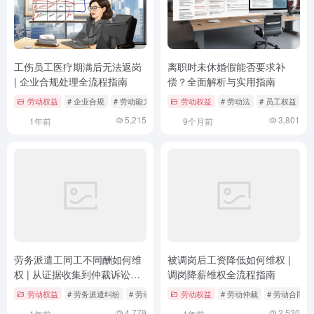
工伤员工医疗期满后无法返岗
离职时未休婚假能否要求补
| 企业合规处理全流程指南
偿？全面解析与实用指南
劳动权益
# 企业合规
# 劳动能力鉴定
# 合法解除
劳动权益
# 劳动法
# 员工权益
#
5,215
3,801
1年前
9个月前
劳务派遣工同工不同酬如何维
被调岗后工资降低如何维权 |
权 | 从证据收集到仲裁诉讼的
调岗降薪维权全流程指南
实战指南
劳动权益
# 劳务派遣纠纷
# 劳动仲裁
# 劳动合同法
劳动权益
# 劳动仲裁
# 劳动合同法
4,779
2,530
1年前
1年前