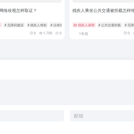
网络歧视怎样取证？
残疾人乘坐公共交通被拒载怎样
障
# 无障碍建设
# 残疾人维权
# 法律实务
残疾人保障
# 公共交通拒载
# 无
0
1,706
0
0
1年前