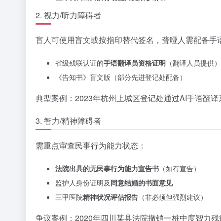
2. 视力/听力障碍者
盲人可使用盲文或按指印替代签名，聋哑人需配备手
省级残联认证的
手语翻译员资格证明
（翻译人员提供）
《告知书》盲文版（部分先进登记处配备）
典型案例：2023年杭州上城区登记处通过AI手语翻
3. 智力/精神障碍者
需重点审查民事行为能力状态：
法院出具的无民事行为能力宣告书
（如有宣告）
监护人身份证明及
同意结婚的书面意见
三甲医院
精神状况评估报告
（非必须但强烈建议）
争议案例：2020年四川某县法院撤销一桩中度智力