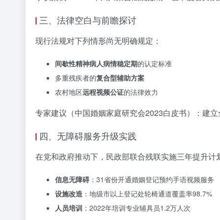
三、法律空白与前瞻探讨
现行法规对下列情形尚无明确规定：
间歇性精神病人病情稳定期
的认定标准
多重残疾者的
复合型辅助方案
农村地区
远程视频公证
的法律效力
专家建议（中国婚姻家庭研究会2023白皮书）：建
四、无障碍服务升级实践
在党和政府推动下，民政部联合残联实施三年提升计
信息无障碍
：31省份开通婚姻登记预约手语视频服务
设施改造
：地级市以上登记处轮椅通道覆盖率98.7%
人员培训
：2022年培训专业辅具员1.2万人次