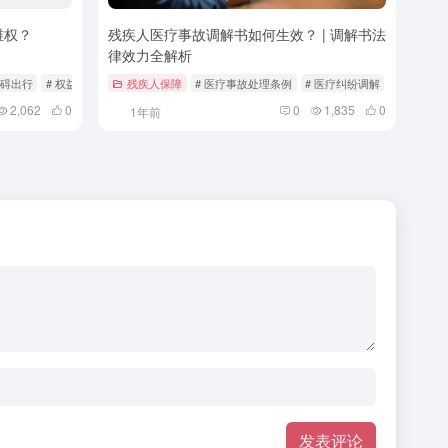
维权？
残疾人医疗事故调解书如何生效？ | 调解书法
律效力全解析
障碍出行
# 权益保障
残疾人保障
# 医疗事故处理条例
# 医疗纠纷调解
# 司法确
2,062
0
0
1,835
0
1年前
发表评论