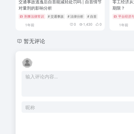
交通事故逃逸后自首能减轻处罚吗 | 自首情节
零工经济从
对量刑的影响分析
期限？
刑事法律常识
# 交通事故
# 法律分析
# 自首
平台经济
0
1,430
0
1年前
1年前
暂无评论