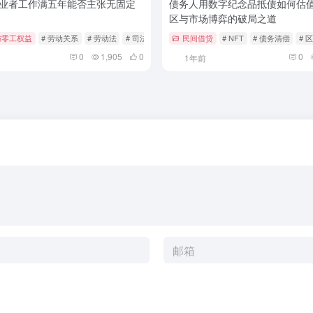
业者工作满五年能否主张无固定
债务人用数字纪念品抵债如何估
区与市场博弈的破局之道
与零工权益
# 劳动关系
# 劳动法
# 司法案例
民间借贷
# NFT
# 债务清偿
# 
0
1,905
0
0
1年前