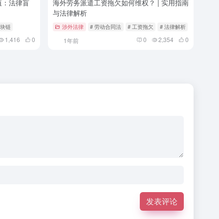
值：法律盲
海外劳务派遣工资拖欠如何维权？ | 实用指南
与法律解析
区块链
涉外法律
# 劳动合同法
# 工资拖欠
# 法律解析
1,416
0
0
2,354
0
1年前
发表评论