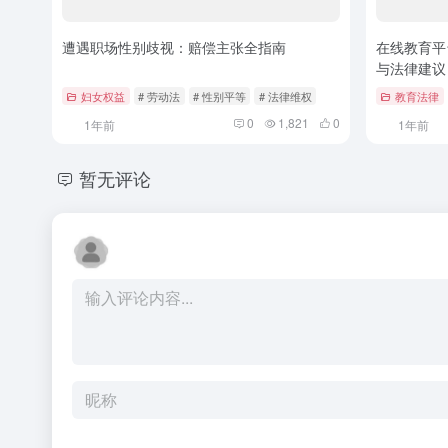
遭遇职场性别歧视：赔偿主张全指南
在线教育平
与法律建议
妇女权益
# 劳动法
# 性别平等
# 法律维权
教育法律
0
1,821
0
1年前
1年前
暂无评论