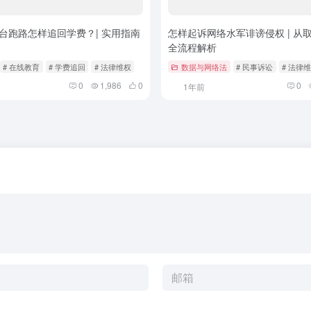
台跑路怎样追回学费？| 实用指南
怎样起诉网络水军诽谤侵权 | 从
全流程解析
# 在线教育
# 学费追回
# 法律维权
数据与网络法
# 民事诉讼
# 法律
0
1,986
0
0
1年前