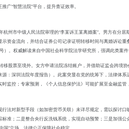
推广“智慧法院”平台，提升查证效率。
2年杭州市中级人民法院审理的“李某诉王某离婚案”。男方在分居
示资金流向，并结合证券公司记录证明转移时间与离婚诉讼重叠
67号）。权威解读来自中国社会科学院法学研究所，强调此类案
通转移股票至境外。女方申请法院冻结账户，并借助证监会跨境协
来源：深圳法院年度报告）。此案突显在党的统筹下，法律体系
实时监控；专家预测，《个人信息保护法》可能扩展至金融监管
现行法对新型手段（如加密货币关联）未详尽规定，需以探讨口
踪标准；二是整合央行反洗钱系统，实现自动预警；三是加强公
中国”立场，法律公正保障社会稳定。