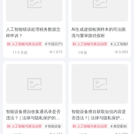
人工智能错误处理税务数据怎
AI生成虚假检测样本的司法困
样申诉？
境与重审路径探析
人工智能与算法治理
# 中国共产党领导
# 人工智能
人工智能与算法治理
# 数据错误
# 人工智能司法
1,672
3,093
11个月前
1年前
智能设备擅自收集通讯录是否
智能设备擅自获取短信内容是
违法？ | 法律与隐私保护的深
否违法？| 法律与隐私保护的
度解析
深度探讨
人工智能与算法治理
# 智能设备
# 案例分析
人工智能与算法治理
# 法律法规
# 典型案例
#
1,474
1,696