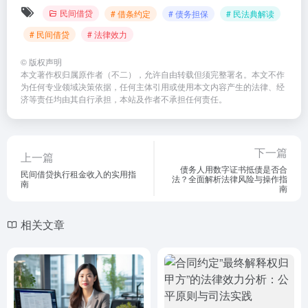
民间借贷
# 借条约定
# 债务担保
# 民法典解读
# 民间借贷
# 法律效力
©
版权声明
本文著作权归属原作者（不二），允许自由转载但须完整署名。本文不作
为任何专业领域决策依据，任何主体引用或使用本文内容产生的法律、经
济等责任均由其自行承担，本站及作者不承担任何责任。
下一篇
上一篇
债务人用数字证书抵债是否合
民间借贷执行租金收入的实用指
法？全面解析法律风险与操作指
南
南
相关文章