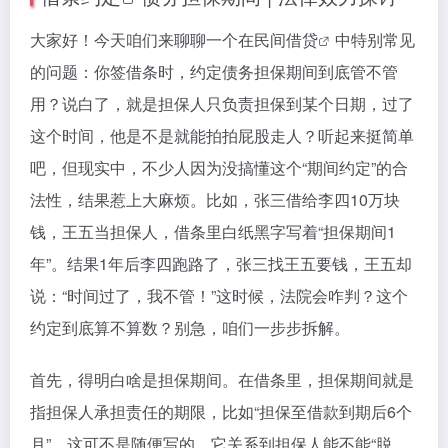
大家好！今天咱们来聊聊一个在
民间借贷
中特别常见
的问题：你签借条时，约定债务担保期间到底管不管
用？说白了，就是担保人只负责担保到某个日期，过了
这个时间，他是不是就能拍拍屁股走人？听起来挺简单
吧，但现实中，不少人因为没搞懂这个“期间约定”的合
法性，结果惹上大麻烦。比如，张三借给李四10万块
钱，王五当担保人，借条里白纸黑字写着“担保期间1
年”。结果1年后李四跑路了，张三找王五要钱，王五却
说：“时间过了，我不管！”这时候，法院会咋判？这个
约定到底算不算数？别急，咱们一步步拆解。
首先，得明白啥是担保期间。在借条里，担保期间就是
指担保人承担责任的期限，比如“担保至借款到期后6个
月”。这可不是随便写的，它关系到担保人能不能“脱