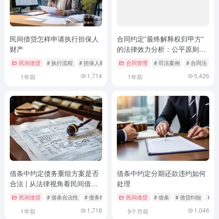
民间借贷怎样申请执行担保人
合同约定”最终解释权归甲方”
财产
的法律效力分析：公平原则与
司法实践
民间借贷
# 执行流程
# 担保人财产执行
合同管理
# 案例分析
# 司法案例
# 合同法
#
1,714
5,426
1年前
1年前
借条中约定债务重组方案是否
借条中约定分期还款违约如何
合法 | 从法律视角看民间借贷
处理
的灵活处理
民间借贷
# 借条合法性
# 债务纠纷防范
民间借贷
# 债务重组
# 借条
# 借贷纠纷
# 
1,718
1,046
1年前
9个月前