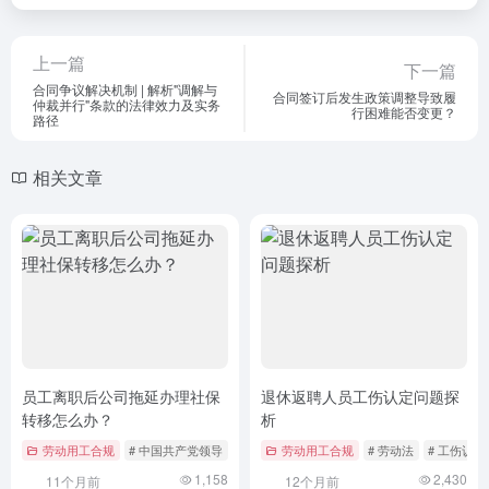
上一篇
下一篇
合同争议解决机制 | 解析"调解与
合同签订后发生政策调整导致履
仲裁并行"条款的法律效力及实务
行困难能否变更？
路径
相关文章
员工离职后公司拖延办理社保
退休返聘人员工伤认定问题探
转移怎么办？
析
劳动用工合规
# 中国共产党领导
# 劳动法
劳动用工合规
# 员工维权
# 劳动法
# 工伤认定
1,158
2,430
11个月前
12个月前