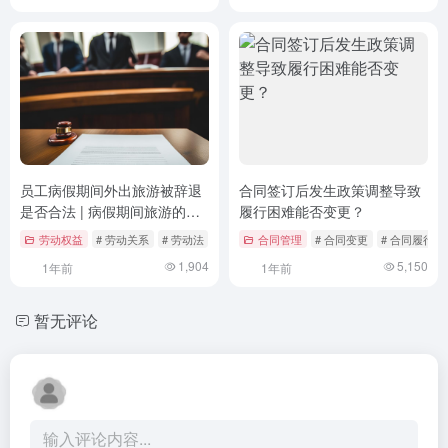
员工病假期间外出旅游被辞退
合同签订后发生政策调整导致
是否合法 | 病假期间旅游的法
履行困难能否变更？
律风险与应对策略
劳动权益
# 劳动关系
# 劳动法
# 法律风险
合同管理
# 合同变更
# 合同履行障
1,904
5,150
1年前
1年前
暂无评论