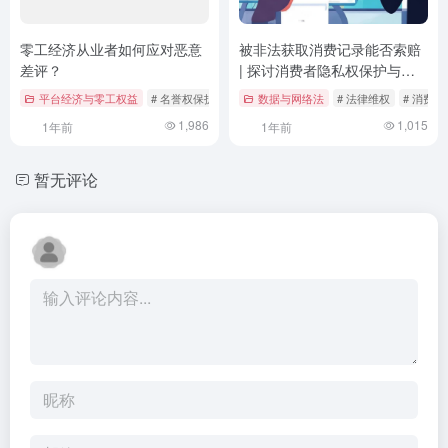
零工经济从业者如何应对恶意
被非法获取消费记录能否索赔
差评？
| 探讨消费者隐私权保护与法
律救济途径
平台经济与零工权益
# 名誉权保护
# 平台责任
数据与网络法
# 恶意差评
# 法律维权
# 消费
1,986
1,015
1年前
1年前
暂无评论