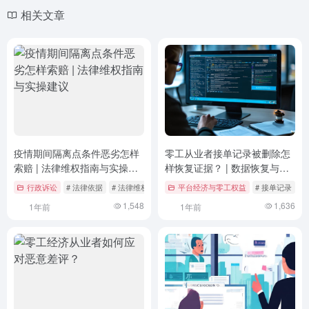
相关文章
疫情期间隔离点条件恶劣怎样
零工从业者接单记录被删除怎
索赔 | 法律维权指南与实操建
样恢复证据？ | 数据恢复与法
议
律维权的全面指南
行政诉讼
# 法律依据
# 法律维权
# 疫情防控
平台经济与零工权益
# 接单记录
#
1,548
1,636
1年前
1年前