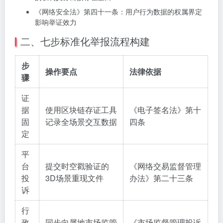
《网络安全法》第四十一条：用户行为数据的权属界定
影响举证效力
二、七步标准化举报流程构建
步
操作要点
法律依据
骤
证
据
使用区块链存证工具
《电子签名法》第十
固
记录全场景交互数据
四条
定
平
台
提交时空戳验证的
《网络交易监督管理
投
3D场景重现文件
办法》第二十三条
诉
行
政
同步向属地市场监管
《市场监督管理投诉